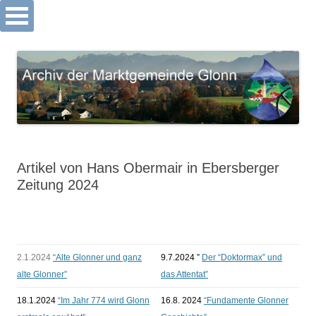
Archiv Markt Glonn
Springe
zum
Inhalt
Artikel von Hans Obermair in Ebersberger
Zeitung 2024
2.1.2024
“Alte Glonner und ganz
9.7.2024 ”
Der “Doktormax” und
alte Glonner”
das Attentat”
18.1.2024
“Im Jahr 774 wird Glonn
16.8. 2024
“Fundamente Glonner