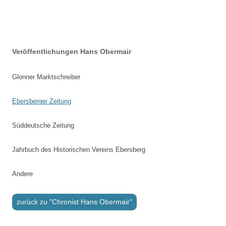
Beitrags-
Veröffentlichungen Hans Obermair
Navigation
Glonner Marktschreiber
Ebersberger Zeitung
Süddeutsche Zeitung
Jahrbuch des Historischen Vereins Ebersberg
Andere
zurück zu "Chronist Hans Obermair"