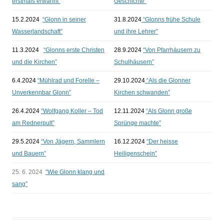
erstmals erwähnt”
Geschichte”
Suchen nach:
15.2.2024
“Glonn in seiner
31.8.2024
“Glonns frühe Schule
Wasserlandschaft”
und ihre Lehrer”
11.3.2024
“Glonns erste Christen
28.9.2024
“Von Pfarrhäusern zu
und die Kirchen”
Schulhäusern”
6.4.2024
“Mühlrad und Forelle –
29.10.2024
“Als die Glonner
Unverkennbar Glonn”
Kirchen schwanden”
26.4.2024
“Wolfgang Koller – Tod
12.11.2024
“Als Glonn große
am Rednerpult”
Sprünge machte”
29.5.2024
“Von Jägern, Sammlern
16.12.2024
“Der heisse
und Bauern”
Heiligenschein”
25. 6. 2024
“Wie Glonn klang und
sang”