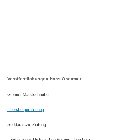
Beitrags-
Veröffentlichungen Hans Obermair
Navigation
Glonner Marktschreiber
Ebersberger Zeitung
Süddeutsche Zeitung
Jahrbuch des Historischen Vereins Ebersberg