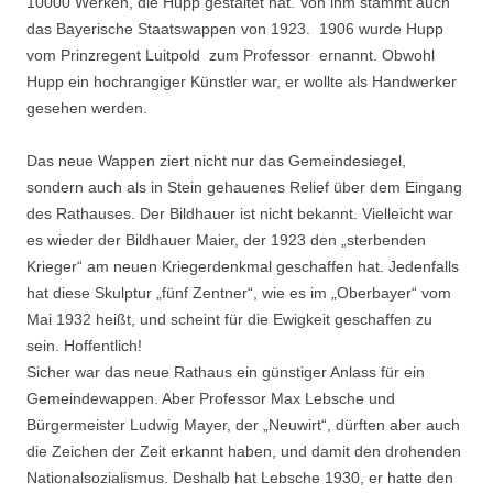
10000 Werken, die Hupp gestaltet hat. Von ihm stammt auch
das Bayerische Staatswappen von 1923. 1906 wurde Hupp
vom Prinzregent Luitpold zum Professor ernannt. Obwohl
Hupp ein hochrangiger Künstler war, er wollte als Handwerker
gesehen werden.
Das neue Wappen ziert nicht nur das Gemeindesiegel,
sondern auch als in Stein gehauenes Relief über dem Eingang
des Rathauses. Der Bildhauer ist nicht bekannt. Vielleicht war
es wieder der Bildhauer Maier, der 1923 den „sterbenden
Krieger“ am neuen Kriegerdenkmal geschaffen hat. Jedenfalls
hat diese Skulptur „fünf Zentner“, wie es im „Oberbayer“ vom
Mai 1932 heißt, und scheint für die Ewigkeit geschaffen zu
sein. Hoffentlich!
Sicher war das neue Rathaus ein günstiger Anlass für ein
Gemeindewappen. Aber Professor Max Lebsche und
Bürgermeister Ludwig Mayer, der „Neuwirt“, dürften aber auch
die Zeichen der Zeit erkannt haben, und damit den drohenden
Nationalsozialismus. Deshalb hat Lebsche 1930, er hatte den