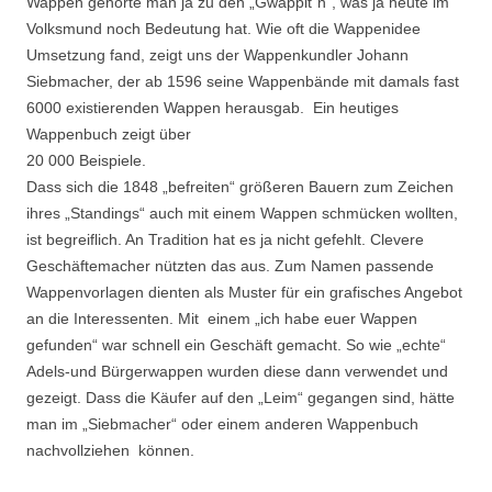
Wappen gehörte man ja zu den „Gwappit´n“, was ja heute im
Volksmund noch Bedeutung hat. Wie oft die Wappenidee
Umsetzung fand, zeigt uns der Wappenkundler Johann
Siebmacher, der ab 1596 seine Wappenbände mit damals fast
6000 existierenden Wappen herausgab. Ein heutiges
Wappenbuch zeigt über
20 000 Beispiele.
Dass sich die 1848 „befreiten“ größeren Bauern zum Zeichen
ihres „Standings“ auch mit einem Wappen schmücken wollten,
ist begreiflich. An Tradition hat es ja nicht gefehlt. Clevere
Geschäftemacher nützten das aus. Zum Namen passende
Wappenvorlagen dienten als Muster für ein grafisches Angebot
an die Interessenten. Mit einem „ich habe euer Wappen
gefunden“ war schnell ein Geschäft gemacht. So wie „echte“
Adels-und Bürgerwappen wurden diese dann verwendet und
gezeigt. Dass die Käufer auf den „Leim“ gegangen sind, hätte
man im „Siebmacher“ oder einem anderen Wappenbuch
nachvollziehen können.