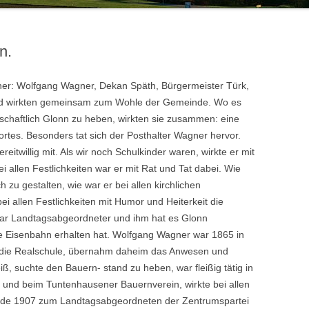
HANS HUBER
20.JAHRHUNDERT
VON DER OBMANNSCHAFT ZUR
KONSTANZE KILGER
HOCHWA
ZINNEBERG ALS ADELSSITZ
MARKTGEMEINDE – DAS
n.
19.JAHRHUNDERT
100 JA
KONSTA
er: Wolfgang Wagner, Dekan Späth, Bürgermeister Türk,
 und wirkten gemeinsam zum Wohle der Gemeinde. Wo es
tschaftlich Glonn zu heben, wirkten sie zusammen: eine
rtes. Besonders tat sich der Posthalter Wagner hervor.
reitwillig mit. Als wir noch Schulkinder waren, wirkte er mit
bei allen Festlichkeiten war er mit Rat und Tat dabei. Wie
h zu gestalten, wie war er bei allen kirchlichen
ei allen Festlichkeiten mit Humor und Heiterkeit die
ar Landtagsabgeordneter und ihm hat es Glonn
e Eisenbahn erhalten hat. Wolfgang Wagner war 1865 in
t die Realschule, übernahm daheim das Anwesen und
iß, suchte den Bauern- stand zu heben, war fleißig tätig in
t und beim Tuntenhausener Bauernverein, wirkte bei allen
urde 1907 zum Landtagsabgeordneten der Zentrumspartei