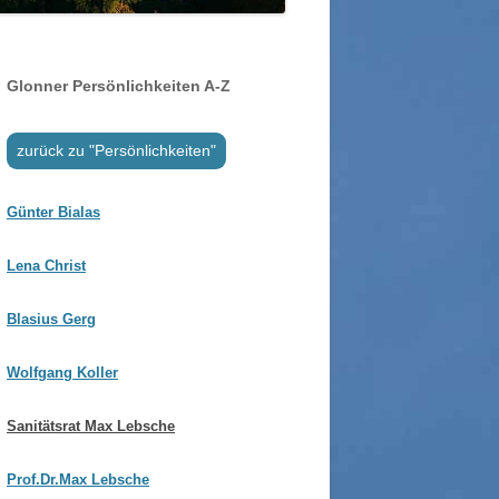
WOLFGANG WAGNER SEN. /
GLONNER BAUDENKMÄLER
JUN.
GUT SONNENHAUSEN
SSER IN GLONN
SCHLOSSGUT ZINNEBER
Glonner Persönlichkeiten A-Z
HRE STEGMÜHLE – VON
NZE KILGER
zurück zu "Persönlichkeiten"
Günter Bialas
Lena Christ
Blasius Gerg
Wolfgang Koller
Sanitätsrat Max Lebsche
Prof.Dr.Max Lebsche