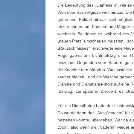
Die Bedeutung des „Liamess´n“, wie es 
Welt über das religiöse weit hinaus: Di
getan und Feldarbeit war nicht möglich.
abzurechnen, um Knechte und Mägde zu 
wechseln. Bei denen es während des Jah
„neuen Platz“ umschauen mussten, schie
„Rausschmisses“ erschwerte eine Neueins
Regel gab es am Lichtmeßtag einen Han
einzelnen Gegenden vom Bauern gar e
die Knechte den Mägden Wachsstöcke z
sauber hielten, und die Wäsche gemach
Dienste und Dienstjahre stolz auf eine
Beitrag, zur späteren Zierde ihres „Bra
Für die Dienstboten hatte der Lichtmeßt
Da wurde dann das „Ausg´machte“ für d
bestehen konnte, übergeben. War da au
„Stör“, also wenn die „Naderin“ wieder