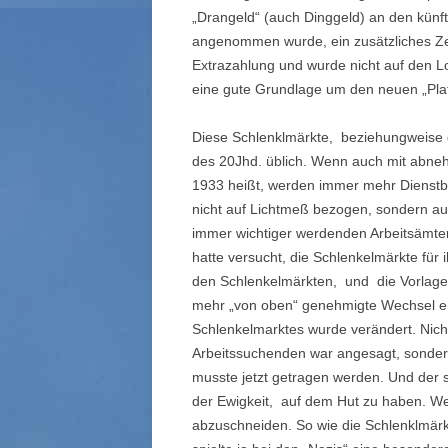
„Drangeld“ (auch Dinggeld) an den künf
angenommen wurde, ein zusätzliches Ze
Extrazahlung und wurde nicht auf den 
eine gute Grundlage um den neuen „Plat
Diese Schlenklmärkte, beziehungweise di
des 20Jhd. üblich. Wenn auch mit abn
1933 heißt, werden immer mehr Dienstbo
nicht auf Lichtmeß bezogen, sondern a
immer wichtiger werdenden Arbeitsämt
hatte versucht, die Schlenkelmärkte für i
den Schlenkelmärkten, und die Vorlage 
mehr „von oben“ genehmigte Wechsel erl
Schlenkelmarktes wurde verändert. Nich
Arbeitssuchenden war angesagt, sondern 
musste jetzt getragen werden. Und der
der Ewigkeit, auf dem Hut zu haben. Wen
abzuschneiden. So wie die Schlenklmärk