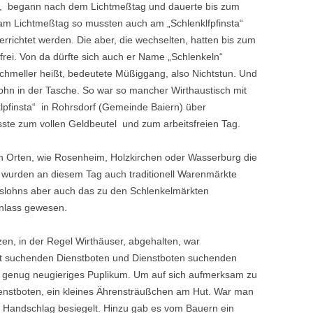
gs, begann nach dem Lichtmeßtag und dauerte bis zum
 am Lichtmeßtag so mussten auch am „Schlenklfpfinsta“
errichtet werden. Die aber, die wechselten, hatten bis zum
rei. Von da dürfte sich auch er Name „Schlenkeln“
 Schmeller heißt, bedeutete Müßiggang, also Nichtstun. Und
hn in der Tasche. So war so mancher Wirthaustisch mit
lpfinsta“ in Rohrsdorf (Gemeinde Baiern) über
asste zum vollen Geldbeutel und zum arbeitsfreien Tag.
n Orten, wie Rosenheim, Holzkirchen oder Wasserburg die
 wurden an diesem Tag auch traditionell Warenmärkte
eslohns aber auch das zu den Schlenkelmärkten
Anlass gewesen.
zen, in der Regel Wirthäuser, abgehalten, war
eit suchenden Dienstboten und Dienstboten suchenden
h genug neugieriges Puplikum. Um auf sich aufmerksam zu
enstboten, ein kleines Ährensträußchen am Hut. War man
r Handschlag besiegelt. Hinzu gab es vom Bauern ein