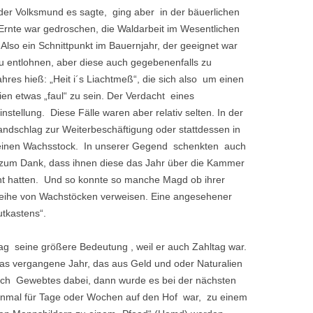
der Volksmund es sagte, ging aber in der bäuerlichen
e Ernte war gedroschen, die Waldarbeit im Wesentlichen
 Also ein Schnittpunkt im Bauernjahr, der geeignet war
entlohnen, aber diese auch gegebenenfalls zu
res hieß: „Heit i´s Liachtmeß“, die sich also um einen
n etwas „faul“ zu sein. Der Verdacht eines
tellung. Diese Fälle waren aber relativ selten. In der
dschlag zur Weiterbeschäftigung oder stattdessen in
inen Wachsstock. In unserer Gegend schenkten auch
um Dank, dass ihnen diese das Jahr über die Kammer
t hatten. Und so konnte so manche Magd ob ihrer
 Reihe von Wachstöcken verweisen. Eine angesehener
utkastens“.
ag seine größere Bedeutung , weil er auch Zahltag war.
as vergangene Jahr, das aus Geld und oder Naturalien
ch Gewebtes dabei, dann wurde es bei der nächsten
 einmal für Tage oder Wochen auf den Hof war, zu einem