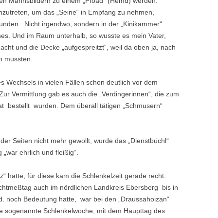
den Mannsbildern zu einem „Pfoad“ (Hemd) werden.
nzutreten, um das „Seine“ in Empfang zu nehmen,
bunden. Nicht irgendwo, sondern in der „Kinikammer“
ses. Und im Raum unterhalb, so wusste es mein Vater,
ht und die Decke „aufgespreitzt“, weil da oben ja, nach
n mussten.
s Wechsels in vielen Fällen schon deutlich vor dem
ur Vermittlung gab es auch die „Verdingerinnen“, die zum
t bestellt wurden. Dem überall tätigen „Schmusern“
der Seiten nicht mehr gewollt, wurde das „Dienstbüchl“
 „war ehrlich und fleißig“.
“ hatte, für diese kam die Schlenkelzeit gerade recht.
htmeßtag auch im nördlichen Landkreis Ebersberg bis in
hd. noch Bedeutung hatte, war bei den „Draussahoizan“
Die sogenannte Schlenkelwoche, mit dem Haupttag des