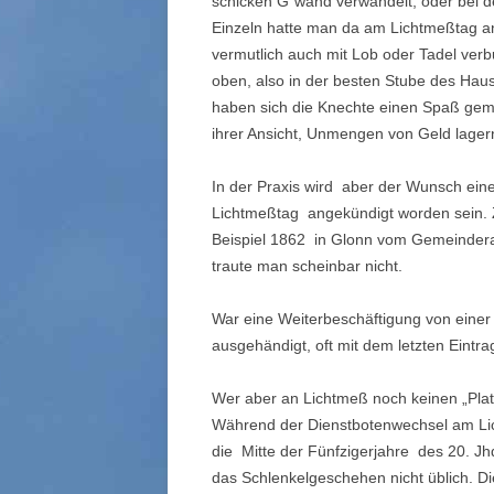
schicken G´wand verwandelt, oder bei 
Einzeln hatte man da am Lichtmeßtag a
vermutlich auch mit Lob oder Tadel ver
oben, also in der besten Stube des Hau
haben sich die Knechte einen Spaß gemac
ihrer Ansicht, Unmengen von Geld lager
In der Praxis wird aber der Wunsch eine
Lichtmeßtag angekündigt worden sein. Z
Beispiel 1862 in Glonn vom Gemeindera
traute man scheinbar nicht.
War eine Weiterbeschäftigung von einer 
ausgehändigt, oft mit dem letzten Eintrag
Wer aber an Lichtmeß noch keinen „Platz
Während der Dienstbotenwechsel am Lic
die Mitte der Fünfzigerjahre des 20. J
das Schlenkelgeschehen nicht üblich. 