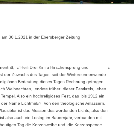
HANS HUBER
20.JAHRHUNDERT
VON DER OBMANNSCHAFT ZUR
KONSTANZE KILGER
HOCHWA
ZINNEBERG ALS ADELSSITZ
MARKTGEMEINDE – DAS
19.JAHRHUNDERT
100 JA
KONSTA
 am 30.1.2021 in der Ebersberger Zeitung
 Hahnentritt, z´Heili Drei Kini a Hirschensprung und z
ist der Zuwachs des Tages seit der Wintersonnenwende.
religiösen Bedeutung dieses Tages Rechnung getragen.
ach Weihnachten, endete früher dieser Festkreis, eben
Tempel. Also ein hochreligiöses Fest, das bis 1912 ein
t der Name Lichtmeß? Von den theologische Anlässern,
Plausibler ist das Messen des werdenden Lichts, also den
st also auch ein Lostag im Bauernjahr, verbunden mit
 heutigen Tag die Kerzenweihe und die Kerzenspende.