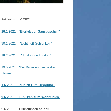
WOLFGANG WAGNER SEN. / JUN.
GLONNER BAUDENKMÄLER
GUT SONNENHAUSEN
SSER IN GLONN
SCHLOSSGUT ZINNEBER
Artikel in EZ 2021
HRE STEGMÜHLE – VON
NZE KILGER
16.1.2021 "Bierletzt u. Ganspaschen"
30.1.2021 "Lichtmeß-Schlenkeln"
19.2.2021 "da Moar und andere"
19.5.2021 "Der Bauer und seine drei
Herren"
1.6.2021
"Zurück zum Ursprung"
9.6.2021
"Ein Dreh zum Wohlfühlen"
9.6.2021 "Erinnerungen an Karl