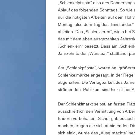
„Schlenkelpfinsta“ also des Donnersta
Ablauf des folgenden Sonntags. So wie
nur die nötigsten Arbeiten auf dem Hof v
Montag, also dem Tag des „Einstandes“ f
ableiten: Das „Schlenzieren“, wie s bei
das mit dem eben ausgezahlten Jahreslo
„Schlenklern“ besetzt. Dass am „Schlenk
Jahrzehnte der „Wurstball“ stattfand, p
Am „Schlenkpfinsta“, waren an größere
Schlenkelmärkte angesagt. In der Regel
abgehalten. Die Verfügbarkeit des Jahr
strömenden Publikum sind hier sicher 
Der Schlenklmarkt selbst, an festen Plät
ausschließlich den Vermittlung von Arb
Bauern vorbehalten. Sicher gab es auc
machen, trugen die sich anbietenden Di
sich einig, wurde das „Ausg´machte“ pe