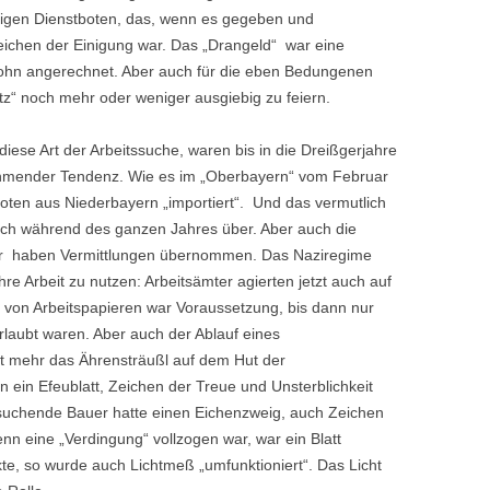
tigen Dienstboten, das, wenn es gegeben und
ichen der Einigung war. Das „Drangeld“ war eine
Lohn angerechnet. Aber auch für die eben Bedungenen
z“ noch mehr oder weniger ausgiebig zu feiern.
ese Art der Arbeitssuche, waren bis in die Dreißgerjahre
ehmender Tendenz. Wie es im „Oberbayern“ vom Februar
ten aus Niederbayern „importiert“. Und das vermutlich
uch während des ganzen Jahres über. Aber auch die
er haben Vermittlungen übernommen. Das Naziregime
hre Arbeit zu nutzen: Arbeitsämter agierten jetzt auch auf
von Arbeitspapieren war Voraussetzung, bis dann nur
aubt waren. Aber auch der Ablauf eines
t mehr das Ährensträußl auf dem Hut der
ein Efeublatt, Zeichen der Treue und Unsterblichkeit
 suchende Bauer hatte einen Eichenzweig, auch Zeichen
n eine „Verdingung“ vollzogen war, war ein Blatt
te, so wurde auch Lichtmeß „umfunktioniert“. Das Licht