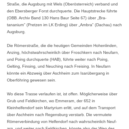
Straße, die Augsburg mit Wels (Oberösterreich) verband und
den Ebersberger Forst durchquerte. Die Hauptstrecke führte
(OBB. Archiv Band 130 Hans Baur Seite 67) über „Bra-
tananium” (Pretzen im LK Erding) über „Ambra” (Dachau) nach
Augsburg.
Die Römerstraße, die die heutigen Gemeinden Hohenlinden,
Anzing, höchstwahrscheinlich über Froschkern nach Neufarn,
und Poing durch­querte (HAB), führte weiter nach Poing,
Gelting, Finsing, und Neuching nach Freising. In Neufarn
könnte ein Abzweig über Aschheim zum Isar­übergang in
Oberföhring gewesen sein.
Wo diese Trasse verlaufen ist, ist offen. Möglicherweise über
Grub und Feldkirchen, wo Emmeram, der 652 in
Kleinhelfendorf sein Martyrium er­litt, und auf dem Transport
über Aschheim nach Regensburg verstarb. Die vermutete
Römerverbindung von Helfendorf nach wahrscheinlich Neuf­
arn, und weiter nach Feldkirchen, könnte also der Weg des