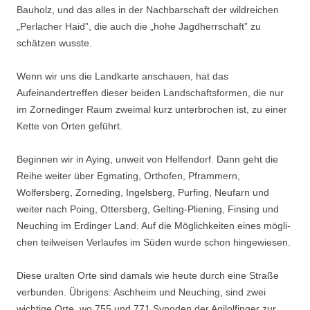
Bauholz, und das alles in der Nachbarschaft der wildreichen
„Perlacher Haid”, die auch die „hohe Jagdherrschaft” zu
schätzen wusste.
Wenn wir uns die Landkarte anschauen, hat das
Aufeinandertreffen dieser beiden Landschaftsformen, die nur
im Zornedinger Raum zweimal kurz unterbrochen ist, zu einer
Kette von Orten geführt.
Beginnen wir in Aying, unweit von Helfendorf. Dann geht die
Reihe weiter über Egmating, Orthofen, Pframmern,
Wolfersberg, Zorneding, Ingelsberg, Purfing, Neufarn und
weiter nach Poing, Ottersberg, Gelting-Pliening, Finsing und
Neuching im Erdinger Land. Auf die Möglichkeiten eines mögli­
chen teilweisen Verlaufes im Süden wurde schon hingewiesen.
Diese uralten Orte sind damals wie heute durch eine Straße
verbunden. Übrigens: Aschheim und Neuching, sind zwei
wichtige Orte, wo 755 und 771 Synoden der Agilolfinger zur