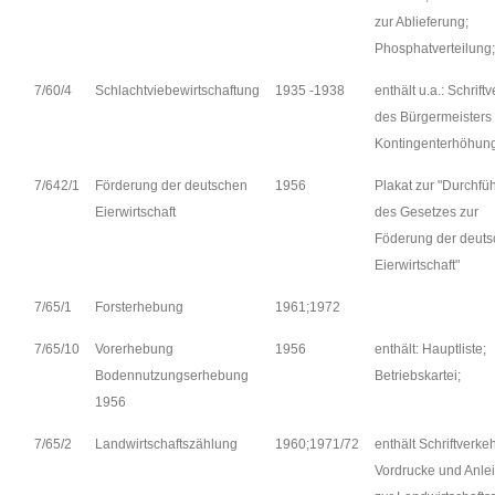
zur Ablieferung;
Phosphatverteilung;
7/60/4
Schlachtviebewirtschaftung
1935 -1938
enthält u.a.: Schrift
des Bürgermeisters
Kontingenterhöhung
7/642/1
Förderung der deutschen
1956
Plakat zur "Durchfü
Eierwirtschaft
des Gesetzes zur
Föderung der deut
Eierwirtschaft"
7/65/1
Forsterhebung
1961;1972
7/65/10
Vorerhebung
1956
enthält: Hauptliste;
Bodennutzungserhebung
Betriebskartei;
1956
7/65/2
Landwirtschaftszählung
1960;1971/72
enthält Schriftverkeh
Vordrucke und Anle