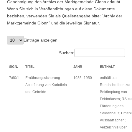
Genehmigung des Archivs der Marktgemeinde Glonn erlaubt.
Suchen nach:
Wenn Sie sich in Veröffentlichungen auf diese Dokumente
beziehen, verwenden Sie als Quellenangabe bitte: “Archiv der
Marktgemeinde Glonn” und die jeweilige Signatur.
Einträge anzeigen
Suchen:
SIGN.
TITEL
JAHR
ENTHÄLT
7/60/1
Ernährungssicherung -
1935 -1950
enthält u.a.:
Ablieferung von Kartoffeln
Rundschreiben zur
und Getreide
Bekämpfung von
Feldmäusen; RS zu
Förderung des
Seidenbaus; Erheb
Aussaatflächen;
Verzeichnis über