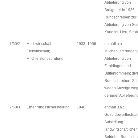
Ablieferung von
Brotgetreide 1936;
Rundschreiben zur
Ablieferung von Get
Kartoffel, Heu, Stroh
7/60/2
Milchwirtschaft -
1933 -1956
enthält u.a.:
Eierwirtschaft;
Milchablieferungen;
Milchleistungsprüfung;
Ablieferung von
Zentrifugen und
Buttertrommeln; div
Rundschreiben; Sc
wegen Anzeige weg
geringer Ablieferung
7/60/3
Ernährungssicherstellung
1948
enthält u.a.:
Getreidewertfestste
Aufstellung
landwirtschaftlicher
Betriebe; Rundschr