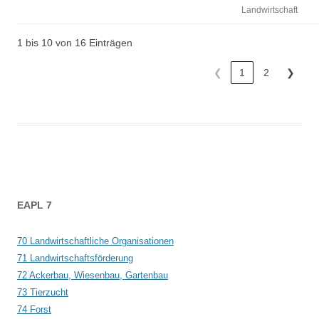
Landwirtschaft
1 bis 10 von 16 Einträgen
❮
1
2
❯
Beitrags-
EAPL 7
Navigation
70 Landwirtschaftliche Organisationen
71 Landwirtschaftsförderung
72 Ackerbau, Wiesenbau, Gartenbau
73 Tierzucht
74 Forst