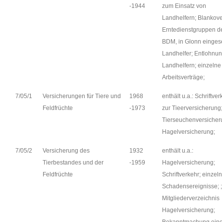
-1944
zum Einsatz von
Landhelfern; Blankove
Erntedienstgruppen d
BDM, in Glonn einges
Landhelfer; Entlohnu
Landhelfern; einzelne
Arbeitsverträge;
7/05/1
Versicherungen für Tiere und
1968
enthält u.a.: Schriftver
Feldfrüchte
-1973
zur Tieerversicherung
Tierseuchenversicher
Hagelversicherung;
7/05/2
Versicherung des
1932
enthält u.a.:
Tierbestandes und der
-1959
Hagelversicherung;
Feldfrüchte
Schriftverkehr; einzel
Schadensereignisse; ;
Mitgliederverzeichnis
Hagelversicherung;