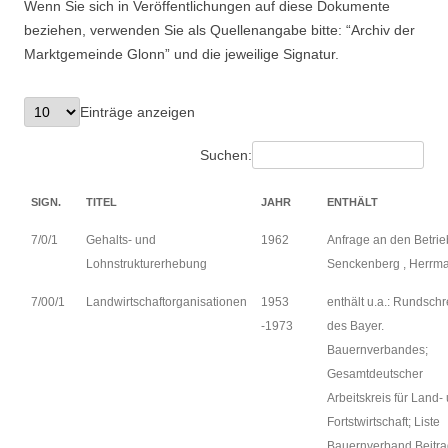
Wenn Sie sich in Veröffentlichungen auf diese Dokumente
Suchen nach:
beziehen, verwenden Sie als Quellenangabe bitte: “Archiv der
Marktgemeinde Glonn” und die jeweilige Signatur.
Einträge anzeigen
Suchen:
SIGN.
TITEL
JAHR
ENTHÄLT
7/0/1
Gehalts- und
1962
Anfrage an den Betrie
Lohnstrukturerhebung
Senckenberg , Herrma
7/00/1
Landwirtschaftorganisationen
1953
enthält u.a.: Rundsch
-1973
des Bayer.
Bauernverbandes;
Gesamtdeutscher
Arbeitskreis für Land-
Fortstwirtschaft; Liste
Bauernverband Beitra