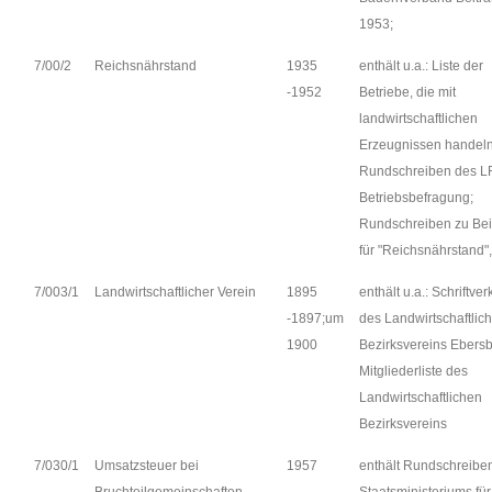
1953;
7/00/2
Reichsnährstand
1935
enthält u.a.: Liste der
-1952
Betriebe, die mit
landwirtschaftlichen
Erzeugnissen handeln
Rundschreiben des L
Betriebsbefragung;
Rundschreiben zu Bei
für "Reichsnährstand",
7/003/1
Landwirtschaftlicher Verein
1895
enthält u.a.: Schriftver
-1897;um
des Landwirtschaftlic
1900
Bezirksvereins Ebersb
Mitgliederliste des
Landwirtschaftlichen
Bezirksvereins
7/030/1
Umsatzsteuer bei
1957
enthält Rundschreibe