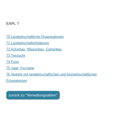
Beitrags-
EAPL 7
Navigation
70 Landwirtschaftliche Organisationen
71 Landwirtschaftsförderung
72 Ackerbau, Wiesenbau, Gartenbau
73 Tierzucht
74 Forst
75 Jagd, Fischerei
76 Verkehr mit landwirtschaftlichen und forstwirtschaftlichen
Erzeugnissen
zurück zu "Verwaltungsakten"