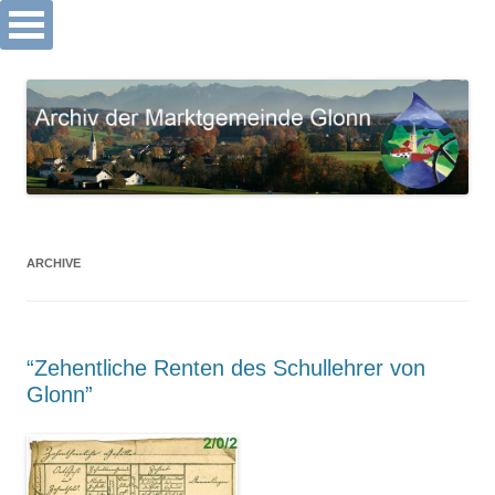
Archiv Markt Glonn
Springe
zum
Inhalt
ARCHIVE
“Zehentliche Renten des Schullehrer von
Glonn”