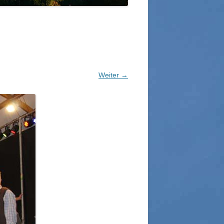
WOLFGANG WAGNER SEN. / JUN.
GLONNER BAUDENKMÄLER
GUT SONNENHAUSEN
SSER IN GLONN
SCHLOSSGUT ZINNEBER
HRE STEGMÜHLE – VON
NZE KILGER
Weiter →