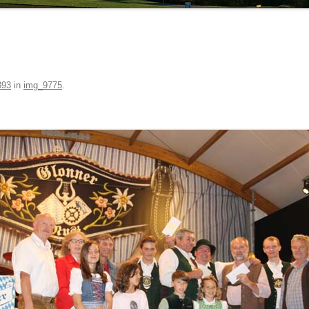
HANS HUBER
20.JAHRHUNDERT
VON DER OBMANNSCHAFT ZUR
KONSTANZE KILGER
HOCHWA
ZINNEBERG ALS ADELSSITZ
MARKTGEMEINDE – DAS
19.JAHRHUNDERT
100 JA
KONSTA
393
in
img_9775
.