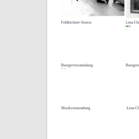
Feldkirchner-Strasse
Lena-Chr
Buergerversammlung
Buerger
Musikveranstaltung
-Lena-Ch