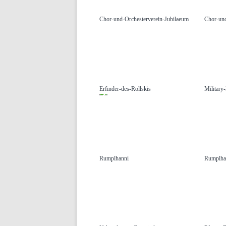
Chor-und-Orchesterverein-Jubilaeum
Chor-und
Erfinder-des-Rollskis
Military
Rumplhanni
Rumplha