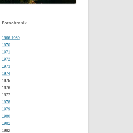
WOLFGANG WAGNER SEN. / JUN.
GLONNER BAUDENKMÄLER
GUT SONNENHAUSEN
SSER IN GLONN
SCHLOSSGUT ZINNEBER
Fotochronik
HRE STEGMÜHLE – VON
NZE KILGER
1966-1969
1970
1971
1972
1973
1974
1975
1976
1977
1978
1979
1980
1981
1982