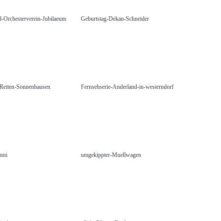
-Orchesterverein-Jubilaeum
Geburtstag-Dekan-Schneider
-Reiten-Sonnenhausen
Fernsehserie-Anderland-in-westerndorf
nni
umgekippter-Muellwagen