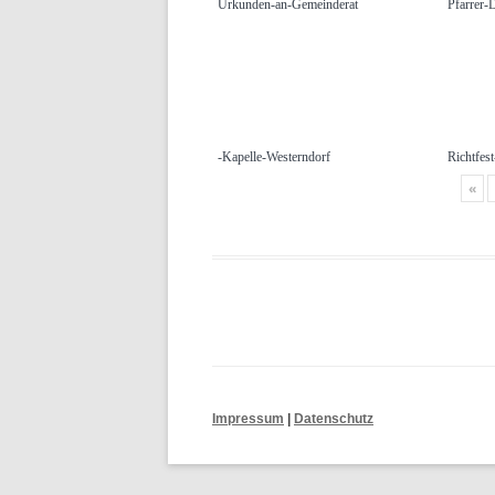
Urkunden-an-Gemeinderat
Pfarrer-
-Kapelle-Westerndorf
Richtfes
«
Beitrags-
Navigation
Impressum
|
Datenschutz