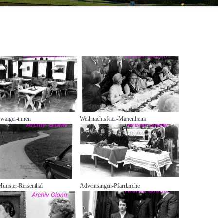
HANS HUBER
20.JAHRHUNDERT
VON DER OBMANNSCHAFT ZUR
KONSTANZE KILGER
HOCHWA
ZINNEBERG ALS ADELSSITZ
MARKTGEMEINDE – DAS
19.JAHRHUNDERT
100 JA
KONSTA
waiger-innen
Weihnachtsfeier-Marienheim
Münster-Reisenthal
Adventsingen-Pfarrkirche