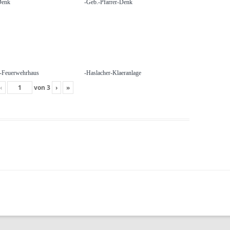
Denk
-Geb.-Pfarrer-Denk
t-Feuerwehrhaus
-Haslacher-Klaeranlage
‹
von
3
›
»