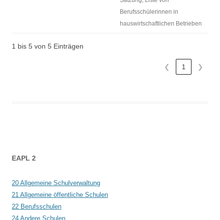
Satzung; Liste von
Berufsschülerinnen in
hauswirtschaftlichen Betrieben
1 bis 5 von 5 Einträgen
❮
1
❯
Beitrags-
EAPL 2
Navigation
20 Allgemeine Schulverwaltung
21 Allgemeine öffentliche Schulen
22 Berufsschulen
24 Andere Schulen