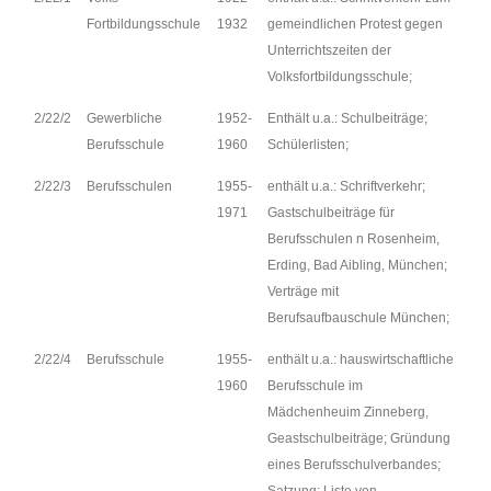
Fortbildungsschule
1932
gemeindlichen Protest gegen
Unterrichtszeiten der
Volksfortbildungsschule;
2/22/2
Gewerbliche
1952-
Enthält u.a.: Schulbeiträge;
Berufsschule
1960
Schülerlisten;
2/22/3
Berufsschulen
1955-
enthält u.a.: Schriftverkehr;
1971
Gastschulbeiträge für
Berufsschulen n Rosenheim,
Erding, Bad Aibling, München;
Verträge mit
Berufsaufbauschule München;
2/22/4
Berufsschule
1955-
enthält u.a.: hauswirtschaftliche
1960
Berufsschule im
Mädchenheuim Zinneberg,
Geastschulbeiträge; Gründung
eines Berufsschulverbandes;