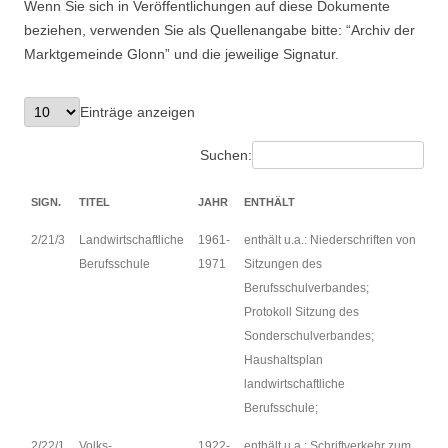
Wenn Sie sich in Veröffentlichungen auf diese Dokumente
Suchen nach:
beziehen, verwenden Sie als Quellenangabe bitte: “Archiv der
Marktgemeinde Glonn” und die jeweilige Signatur.
Einträge anzeigen
Suchen:
SIGN.
TITEL
JAHR
ENTHÄLT
2/21/3
Landwirtschaftliche
1961-
enthält u.a.: Niederschriften von
Berufsschule
1971
Sitzungen des
Berufsschulverbandes;
Protokoll Sitzung des
Sonderschulverbandes;
Haushaltsplan
landwirtschaftliche
Berufsschule;
2/22/1
Volks-
1922-
enthält u.a.: Schriftverkehr zum