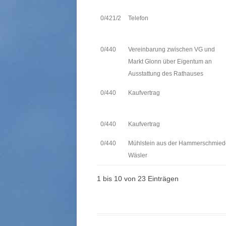
0/421/2
Telefon
0/440
Vereinbarung zwischen VG und
Markt Glonn über Eigentum an
Ausstattung des Rathauses
0/440
Kaufvertrag
0/440
Kaufvertrag
0/440
Mühlstein aus der Hammerschmie
Wäsler
1 bis 10 von 23 Einträgen