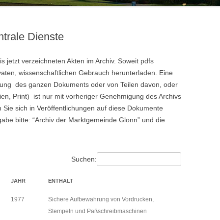
HANS HUBER
20.JAHRHUNDERT
VON DER OBMANNSCHAFT ZUR
KONSTANZE KILGER
HOCHWA
ZINNEBERG ALS ADELSSITZ
MARKTGEMEINDE – DAS
trale Dienste
19.JAHRHUNDERT
100 JA
KONSTA
is jetzt verzeichneten Akten im Archiv. Soweit pdfs
ivaten, wissenschaftlichen Gebrauch herunterladen. Eine
tigung des ganzen Dokuments oder von Teilen davon, oder
dien, Print) ist nur mit vorheriger Genehmigung des Archivs
Sie sich in Veröffentlichungen auf diese Dokumente
abe bitte: “Archiv der Marktgemeinde Glonn” und die
Suchen:
JAHR
ENTHÄLT
1977
Sichere Aufbewahrung von Vordrucken,
Stempeln und Paßschreibmaschinen