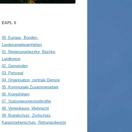
WOLFGANG WAGNER SEN. / JUN.
GLONNER BAUDENKMÄLER
GUT SONNENHAUSEN
SSER IN GLONN
SCHLOSSGUT ZINNEBER
EAPL 0
HRE STEGMÜHLE – VON
NZE KILGER
00 Europa-, Bundes-,
Landesangelegenheiten
01 Regierungsbezirke, Bezirke,
Landkreise
02 Gemeinden
03 Personal
04 Organisation, zentrale Dienste
05 Kommunale Zusammenarbeit
06 Kriegsfolgen
07 Stationierungsstreitkräfte
08 Verteidigung, Wehrrecht
09 Brandschutz, Zivilschutz,
Katastrophenschutz, Rettungsdienste