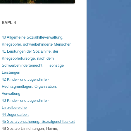
WOLFGANG WAGNER SEN. / JUN.
GLONNER BAUDENKMÄLER
GUT SONNENHAUSEN
SSER IN GLONN
SCHLOSSGUT ZINNEBER
EAPL 4
HRE STEGMÜHLE – VON
NZE KILGER
40 Allgemeine Sozialhilfeverwaltung,
Kriegsopfer, schwerbehinderte Menschen
41 Leistungen der Sozialhilfe, der
Kriegsopferfürsorge, nach dem
Schwerbehindertenrecht, sonstige
Leistungen
42 Kinder- und Jugendhilfe -
Rechtsgrundlagen, Organisation,
Verwaltung
43 Kinder- und Jugendhilfe -
Einzelbereiche
44 Jugendarbeit
45 Sozialversicherung, Sozialgerichtbarkeit
48 Soziale Einrichtungen, Heime,