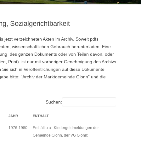
HANS HUBER
20.JAHRHUNDERT
VON DER OBMANNSCHAFT ZUR
KONSTANZE KILGER
HOCHWA
ZINNEBERG ALS ADELSSITZ
MARKTGEMEINDE – DAS
g, Sozialgerichtbarkeit
19.JAHRHUNDERT
100 JA
KONSTA
is jetzt verzeichneten Akten im Archiv. Soweit pdfs
ivaten, wissenschaftlichen Gebrauch herunterladen. Eine
tigung des ganzen Dokuments oder von Teilen davon, oder
dien, Print) ist nur mit vorheriger Genehmigung des Archivs
Sie sich in Veröffentlichungen auf diese Dokumente
abe bitte: “Archiv der Marktgemeinde Glonn” und die
Suchen:
JAHR
ENTHÄLT
1976-1980
Enthält u.a.: Kindergeldmeldungen der
Gemeinde Glonn, der VG Glonn;