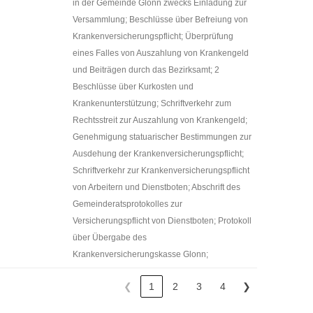
in der Gemeinde Glonn zwecks Einladung zur
Versammlung; Beschlüsse über Befreiung von
Krankenversicherungspflicht; Überprüfung
eines Falles von Auszahlung von Krankengeld
und Beiträgen durch das Bezirksamt; 2
Beschlüsse über Kurkosten und
Krankenunterstützung; Schriftverkehr zum
Rechtsstreit zur Auszahlung von Krankengeld;
Genehmigung statuarischer Bestimmungen zur
Ausdehung der Krankenversicherungspflicht;
Schriftverkehr zur Krankenversicherungspflicht
von Arbeitern und Dienstboten; Abschrift des
Gemeinderatsprotokolles zur
Versicherungspflicht von Dienstboten; Protokoll
über Übergabe des
Krankenversicherungskasse Glonn;
❮
1
2
3
4
❯