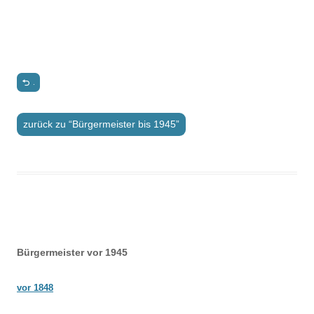
.
zurück zu “Bürgermeister bis 1945”
Beitrags-
Bürgermeister vor 1945
Navigation
vor 1848