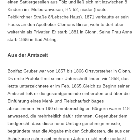
einen Sattlergesellen aus Tölz und ließ sich mit inzwischen 8
Suchen nach:
Kindern im Melberanwesen, HN 52, nieder.(heute:
Feldkirchner Straße 8/Lebsche Haus). 1871 verkaufte er sein
Hauss an den Apotheker Clemens Birzer, wohnte dort aber
weiterhin als Privatier. Er starb 1881 in Glonn. Seine Frau Anna
starb 1896 in Bad Aibling.
Aus der Amtszeit
Bonifaz Gruber war von 1857 bis 1866 Ortsvorsteher in Glonn.
Ds erste Protokoll mit seiner Unterschrift finden wir 1858, das
letzte unterzeichnete er im Feb. 1865.Gleich zu Beginn seiner
Amtszeit ließ er die gesamtgemeinde einberufen und über die
Einführung eines Mehl- und Fleischaufschlöages
abzustimmen. Von 190 stimmberechtigten Bürgern waren 118
anwesend, die mehrheitlich dafür stimmten. Gegenüber dem
landgericht, dass diese neue Umlage genehmign musste,
begründete man die Abgabe mit den Schulkosten, die aus der
Schulkasse schon seit mehreren Jahren nicht mehr gedeckt