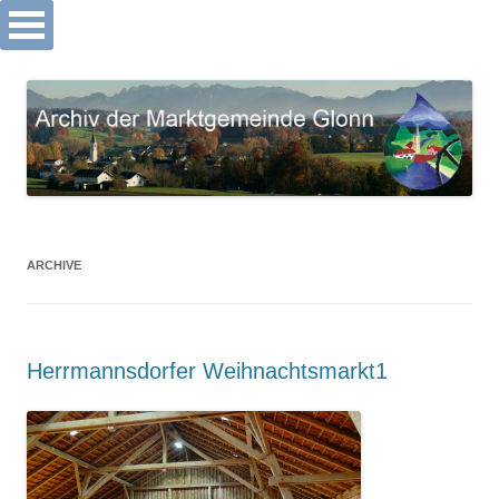
Archiv Markt Glonn
Springe
zum
Inhalt
ARCHIVE
Herrmannsdorfer Weihnachtsmarkt1