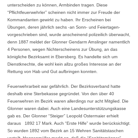
unterscheiden zu können, Armbinden tragen. Diese
“Pflichtfeuerwehrler” scheinen nicht immer zur Freude der
Kommandanten gewirkt zu haben. Ihr Erscheinen bei
Übungen, deren jährlich sechs -an Sonn- und Feiertagen-
vorgeschrieben sind, wurde anscheinend polizeilich überwacht,
denn 1887 meldet der Glonner Gendarm Amslinger namentlich
4 Personen, wegen Nichterscheinens zur Übung, an das
königliche Bezirksamt in Ebersberg. Es handelte sich um
Dienstknechte, die wohl kein allzu großes Interesse an der
Rettung von Hab und Gut aufbringen konnten.
Feuerwehrarbeit war gefährlich. Der Bezirksverband hatte
deshalb eine Sterbekasse gegrün­det. Von den über 40
Feuerwehren im Bezirk waren allerdings nur acht Mitglied. Die
Glon­ner waren dabei. Auch eine Landesunterstützungskasse
gab es. Der Glonner “Steiger” Leo­pold Ostermaier erhielt
daraus 1892 17 Mark. Auch “Erste Hilfe” wurde berücksichtigt.
So wurden 1892 vom Bezirk an 15 Wehren Sanitätstaschen
verteilt. Haggenmüller merkt an, daß die “Sanitätsmänner”