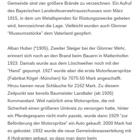
Gemeinde sind vier größere Brände zu ver­zeichnen. Ein Aufruf
des Bayerischen Landesfeuerwehrausschusses vom März
1915, in dem um Metallspenden für Rüstungszwecke gebeten
wird, kennzeichnet die Lage. Vielleicht wurden auch Glonner
“Museumsstücke” dem Vaterland geopfert.
Alban Huber (*1905), Zweiter Steiger bei der Glonner Wehr,
erinnert sich noch an den Brand beim Bauern in Mattenhofen
1923. Damals wurde aus dem Löschweiher noch mit der
“Hand” gepumpt. 1927 wurde aber die erste Motorfeuerspritze
(Fabrikat Kögel -Mün­chen) für 7075.50 Mark angeschafft.
Hinzu kamen neue Schläuche für 2162 Mark. Zu diesem
Zeitpunkt war bereits Baumeister Landtaler (ab 1926)
Kommandant. Weil natürlich eine Motorspritze, die mit
Sicherheit einen größeren Umkreis zu versorgen hatte, hinter
ein Pferdegespann nicht mehr passte,
wurde dann 1929 “zur
Beförderung der Motorspritze” ein Auto gekauft. 2000 Mark hat
es gekostet. 1932 wurde die neue Gemeindewasserleitung mit
4 Hydranten gebaut, so dass man dann beim