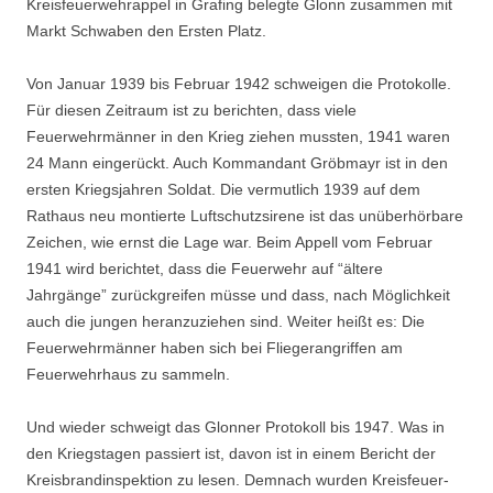
Kreisfeuerwehrappel in Grafing belegte Glonn zusammen mit
Markt Schwaben den Ersten Platz.
Von Januar 1939 bis Februar 1942 schweigen die Protokolle.
Für diesen Zeitraum ist zu berichten, dass viele
Feuerwehrmänner in den Krieg ziehen mussten, 1941 waren
24 Mann eingerückt. Auch Kommandant Gröbmayr ist in den
ersten Kriegsjahren Soldat. Die ver­mutlich 1939 auf dem
Rathaus neu montierte Luftschutzsirene ist das unüberhörbare
Zei­chen, wie ernst die Lage war. Beim Appell vom Februar
1941 wird berichtet, dass die Feuerwehr auf “ältere
Jahrgänge” zurückgreifen müsse und dass, nach Möglichkeit
auch die jungen heranzuziehen sind. Weiter heißt es: Die
Feuerwehrmänner haben sich bei Flieger­angriffen am
Feuerwehrhaus zu sammeln.
Und wieder schweigt das Glonner Protokoll bis 1947. Was in
den Kriegstagen passiert ist, davon ist in einem Bericht der
Kreisbrandinspektion zu lesen. Demnach wurden Kreisfeuer­