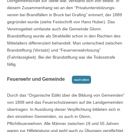
Dorfgemeinschaft zur Stelle war, verstand sich von selbst. In
diesem Zusammenhang sei an den “Privatunterstützungs­
verein bei Brandfällen in Bruck bei Grafing” erinnert, der 1889
gegründet wurde (siehe Festschrift von Hans Huber). Das
Vereinsgebiet umfasste auch die Gemeinde Glonn.
Brandstiftung wurde als Strafdelikt schon in den Rechten des
Mittelalters differenziert be­handelt. Man unterschied zwischen
Brandstiftung (Vorsatz) und “Feuerverwahrlosung”
(Fahrlässigkeit). Bei der Brandstiftung war die Todesstrafe
fällig.
Feuerwehr und Gemeinde
nach oben
Durch das “Organische Edikt über die Bildung von Gemeinden”
von 1808 wird das Feuer­schutzwesen auf die Landgemeinden
übertragen. In Ausübung dieser Verpflichtung bildeten sich in
den einzelnen Gemeinden, so auch in Glonn,
Pflichtfeuerwehren. Alle Männer zwi­schen 18 und 55 Jahren
waren zur Hilfeleistung und wohl auch zu Übungen verpflichtet.