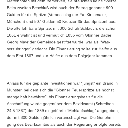
Mattenhofen mit dem Bemerken, sie brauchten keine Spritze.
Beim zweiten Beschluß wird auch der Betrag genannt: 900
Gulden für die Spritze (Vor­anschlag der Fa. Kirchmaier,
München) und 507 Gulden 50 Kreuzer für das Spritzenhaus.
Die alte fahrbare Spritze, mit 300 Schuh Schlauch, die schon
1861 erwähnt ist und vermut­lich 1856 vom Glonner Bader
Georg Mayr der Gemeinde gestiftet wurde, war als “Was­
serzubringer” gedacht. Die Finanzierung sollte zur Hälfte aus
dem Etat 1867 und zur Hälfte aus dem Folgejahr kommen.
Anlass für die geplante Investitionen war “jüngst” ein Brand in
Münster, bei dem sich die “Glonner Feuerspritze als höchst
mangelhaft bewährte”. Als Finanzierungsbasis für die
Anschaffung wurde gegenüber dem Bezirksamt (Schreiben
24.5.1867) der 1859 eingeführte “Mehlaufschlag” angegeben,
der mit 800 Gulden jährlich veranschlagt war. Die Genehmi­
gung des Bezirksamtes als auch der Regierung erfolgte bereits