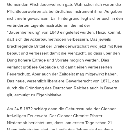
Gemeinden Pflicht­feuerwehren gab. Wahrscheinlich waren die
Pflichtfeuerwehren als behördliches Instrument ihren Aufgaben
nicht mehr gewachsen. Ein Hintergrund liegt sicher auch in den
veränder­ten Eigentumsstrukturen, die mit der
“Bauernbefreiung” von 1848 eingeleitet wurden. Hinzu kommt,
daß sich die Ackerbaumethoden verbessern. Das jeweils
brachliegende Drittel der Dreifelderwirtschaft wird jetzt mit Klee
bebaut und verbessert damit die Viehzucht, so dass über den
Dung höhere Erträge und Vorräte möglich werden. Dies
verlangt größere Gebäude und damit einen verbesserten
Feuerschutz. Aber auch der Zeitgeist mag mitgewirkt haben.
Das neue, wesentlich liberalere Gewerberecht von 1871, das
durch die Gründung des Deut­schen Reiches auch in Bayern
gilt, ermutigt zu Eigeninitiative.
Am 24.5.1872 schlägt dann die Geburtsstunde der Glonner
freiwilligen Feuerwehr. Der Glonner Chronist Pfarrer
Niedermair berichtet uns, dass am ersten Tage schon 21
Mann beigetreten sind. Im Laufe des Jahres sind es dann