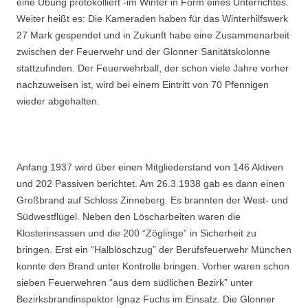
eine Übung protokolliert -im Winter in Form eines Unterrichtes.
Weiter heißt es: Die Kameraden haben für das Winterhilfswerk
27 Mark gespendet und in Zukunft habe eine Zusammenarbeit
zwischen der Feuerwehr und der Glonner Sanitätskolonne
stattzufinden. Der Feuerwehrball, der schon viele Jahre vorher
nachzuweisen ist, wird bei einem Eintritt von 70 Pfennigen
wieder abgehalten.
Anfang 1937 wird über einen Mitgliederstand von 146 Aktiven
und 202 Passiven berichtet. Am 26.3.1938 gab es dann einen
Großbrand auf Schloss Zinneberg. Es brannten der West- und
Südwestflügel. Neben den Löscharbeiten waren die
Klosterinsassen und die 200 “Zög­linge” in Sicherheit zu
bringen. Erst ein “Halblöschzug” der Berufsfeuerwehr München
konnte den Brand unter Kontrolle bringen. Vorher waren schon
sieben Feuerwehren “aus dem südlichen Bezirk” unter
Bezirksbrandinspektor Ignaz Fuchs im Einsatz. Die Glonner