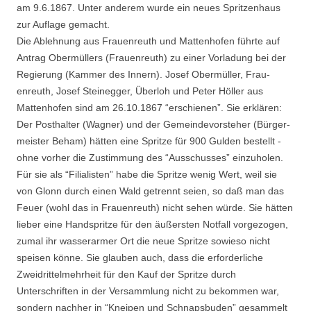
am 9.6.1867. Unter anderem wurde ein neues Spritzenhaus
zur Auflage gemacht.
Die Ablehnung aus Frauenreuth und Mattenhofen führte auf
Antrag Obermüllers (Frauen­reuth) zu einer Vorladung bei der
Regierung (Kammer des Innern). Josef Obermüller, Frau­
enreuth, Josef Steinegger, Überloh und Peter Höller aus
Mattenhofen sind am 26.10.1867 “erschienen”. Sie erklären:
Der Posthalter (Wagner) und der Gemeindevorsteher (Bürger­
meister Beham) hätten eine Spritze für 900 Gulden bestellt -
ohne vorher die Zustimmung des “Ausschusses” einzuholen.
Für sie als “Filialisten” habe die Spritze wenig Wert, weil sie
von Glonn durch einen Wald getrennt seien, so daß man das
Feuer (wohl das in Frauen­reuth) nicht sehen würde. Sie hätten
lieber eine Handspritze für den äußersten Notfall vorgezogen,
zumal ihr wasserarmer Ort die neue Spritze sowieso nicht
speisen könne. Sie glauben auch, dass die erforderliche
Zweidrittelmehrheit für den Kauf der Spritze durch
Unterschriften in der Versammlung nicht zu bekommen war,
sondern nachher in “Kneipen und Schnapsbuden” gesammelt