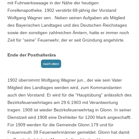
mit Fuhrwerkswaage in der Nähe der heutigen
Forellenapotheke. 1902 verstirbt 68-jährig der Vorstand
Wolfgang Wag­ner
sen.. Neben seinen Aufgaben als Mitglied
des Bayerischen Landtages und des Deut­schen Reichstages
sowie den sonstigen zahlreichen Ämtern, hatte er immer noch
Zeit für “seine” Feuerwehr, der er seit Gründung angehörte.
Ende der Posthalterära
nach oben
1902 übernimmt Wolfgang Wagner jun., der wie sein Vater
Mitglied des Landtages werden wird, zum Kommandanten
auch den Vorstand. Er wird für die “Hauptübung” anlässlich des
Bezirksfeuerwehrtages am 29.6.1903 mit Verantwortung
tragen. 1908 ist wieder Bezirks­feuerwehrtag in Glonn. In seiner
Dienstzeit wird 1908 eine Drehleiter für 1200 Mark an­geschafft.
Für 1909 werden für die Gemeinde Glonn 179 und für
Frauenreuth 39 Feuer­wehrmänner gemeldet. Glonn hat damit