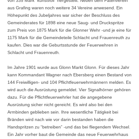
von 335 Mark “kunst­voll” hergestellt. Neben dem Patenverein
aus Grafing waren noch weitere 34 Vereine anwe­send. Ein
Höhepunkt des Jubeljahres war sicher der Beschluss des
Gemeinderates für 1898 eine neue Saug- und Druckspritze
zum Preis von 1875 Mark für die Glonner Wehr -und je eine für
1175 Mark für die Gemeindeteile Schlacht und Frauenreuth zu
kaufen. Dies war die Geburtsstunde der Feuerwehren in
Schlacht und Frauenreuth.
Im Jahre 1901 wurde aus Glonn Markt Glonn. Für dieses Jahr
kann Kommandant Wagner nach Ebersberg einen Bestand von
144 Freiwilligen- und 104 Pflichtfeuerwehrmännern melden. Es
wird auch die Ausrüstung gemeldet. Vier Signalhörner gehören
dazu. Für die Pflichtfeuerwehrler hat die angegebene
Ausrüstung sicher nicht gereicht. Es wird also bei den
Armbinden geblieben sein. Ihre wesentliche Tätigkeit bei
Bränden wird nach wie vor darin bestanden haben die
Handspritzen zu “betreiben” -und das bei fliegendem Wechsel.
Ein Jahr vorher baut die Gemeinde das neue Feuerwehrhaus