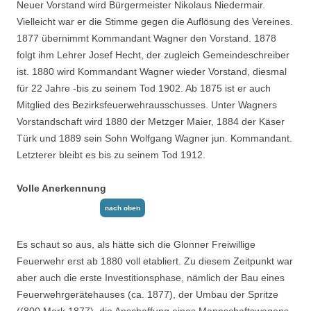
Neuer Vorstand wird Bürgermeister Nikolaus Niedermair.
Vielleicht war er die Stimme gegen die Auflösung des Vereines.
1877 übernimmt Kommandant Wagner den Vorstand. 1878
folgt ihm Lehrer Josef Hecht, der zugleich Gemeindeschreiber
ist. 1880 wird Kommandant Wagner wieder Vorstand, diesmal
für 22 Jahre -bis zu seinem Tod 1902. Ab 1875 ist er auch
Mitglied des Bezirksfeuerwehr­ausschusses. Unter Wagners
Vorstandschaft wird 1880 der Metzger Maier, 1884 der Käser
Türk und 1889 sein Sohn Wolfgang Wagner jun. Kommandant.
Letzterer bleibt es bis zu seinem Tod 1912.
Volle Anerkennung
nach oben
Es schaut so aus, als hätte sich die Glonner Freiwillige
Feuerwehr erst ab 1880 voll eta­bliert. Zu diesem Zeitpunkt war
aber auch die erste Investitionsphase, nämlich der Bau eines
Feuerwehrgerätehauses (ca. 1877), der Umbau der Spritze
((800 Mark 1877), die Anschaffung eines Mannschaftswagens