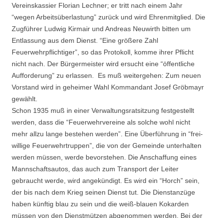
Vereinskassier Florian Lechner; er tritt nach einem Jahr
“wegen Ar­beitsüberlastung” zurück und wird Ehrenmitglied. Die
Zugführer Ludwig Kirmair und An­dreas Neuwirth bitten um
Entlassung aus dem Dienst. “Eine größere Zahl
Feuerwehrpflich­tiger”, so das Protokoll, komme ihrer Pflicht
nicht nach. Der Bürgermeister wird ersucht eine “öffentliche
Aufforderung” zu erlassen. Es muß weitergehen: Zum neuen
Vorstand wird in geheimer Wahl Kommandant Josef Gröbmayr
gewählt.
Schon 1935 muß in einer Verwaltungsratsitzung festgestellt
werden, dass die “Feuerwehr­vereine als solche wohl nicht
mehr allzu lange bestehen werden”. Eine Überführung in “frei­
willige Feuerwehrtruppen”, die von der Gemeinde unterhalten
werden müssen, werde be­vorstehen. Die Anschaffung eines
Mannschaftsautos, das auch zum Transport der Leiter
gebraucht werde, wird angekündigt. Es wird ein “Horch” sein,
der bis nach dem Krieg seinen Dienst tut. Die Dienstanzüge
haben künftig blau zu sein und die weiß-blauen Kokar­den
müssen von den Dienstmützen abgenommen werden. Bei der