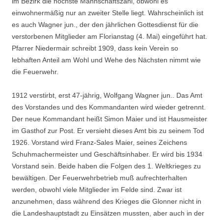
im Bezirk die höchste Mannschaftszahl, obwohl es
einwohnermäßig nur an zweiter Stelle liegt. Wahrscheinlich ist
es auch Wagner jun., der den jährlichen Gottesdienst für die
verstorbenen Mitglieder am Florianstag (4. Mai) eingeführt hat.
Pfarrer Niedermair schreibt 1909, dass kein Verein so
lebhaften Anteil am Wohl und Wehe des Nächsten nimmt wie
die Feuerwehr.
1912 verstirbt, erst 47-jährig, Wolfgang Wagner jun.. Das Amt
des Vorstandes und des Kommandanten wird wieder getrennt.
Der neue Kommandant heißt Simon Maier und ist Hausmeister
im Gasthof zur Post. Er versieht dieses Amt bis zu seinem Tod
1926. Vor­stand wird Franz-Sales Maier, seines Zeichens
Schuhmachermeister und Geschäftsinhaber. Er wird bis 1934
Vorstand sein. Beide haben die Folgen des 1. Weltkrieges zu
bewältigen. Der Feuerwehrbetrieb muß aufrechterhalten
werden, obwohl viele Mitglieder im Felde sind. Zwar ist
anzunehmen, dass während des Krieges die Glonner nicht in
die Landeshaupt­stadt zu Einsätzen mussten, aber auch in der