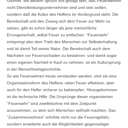
Glonner. Mit diesem Spruch soll gesagt sein, daß Feuer­wehren
nicht Dienstleistungsunternehmen sind und sein wollen,
sondern daß die Kultur des Helfens im Vordergrund steht. Die
Bereitschaft und den Zwang sich dem Feuer zur Wehr zu
setzen, gibt es schon länger als jene menschliche
Errungenschaft, selbst Feuer zu entfachen. “Feuerwehr”
entspringt also dem Trieb des Menschen zur Selbsterhaltung
und ist damit Teil seiner Natur. Die Bereit­schaft auch dem
Nächsten vor Feuersschaden zu bewahren -und damit sogar
einen eigenen Nachteil in Kauf zu nehmen, ist ein Kultursprung
in der Menschheitsgeschichte.
So wie Feuerwehren heute verstanden werden, sind sie eine
Organisationsform des Helfens -eben Feuer effektiver, aber
auch für den Helfer sicherer zu bekämpfen. Hinzugekommen
ist die technische Hilfe. Die Ursprünge dieser organisierten
“Feuerwehr” sind zweifelsohne mit dem Zeitpunkt
anzunehmen, zu dem sich Menschen seßhaft machten. Das
“Zusammen­wohnen” erhöhte nicht nur die Feuersgefahr,
sondern erweiterte auch die Möglichkeiten gegenseitiger