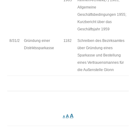
1965
Kellner/Architekt(?) 1965;
Allgemeine
Geschäftsbedingungen 1955;
Kurzbericht über das
Geschäftsjahr 1959
8/31/2
Gründung einer
1182
Schreiben des Bezirksamtes
Distriktssparkasse
über Gründung eines
Sparkasse und Bestellung
eines Vertrauensmannes für
die Außenstelle Glonn
A
A
A