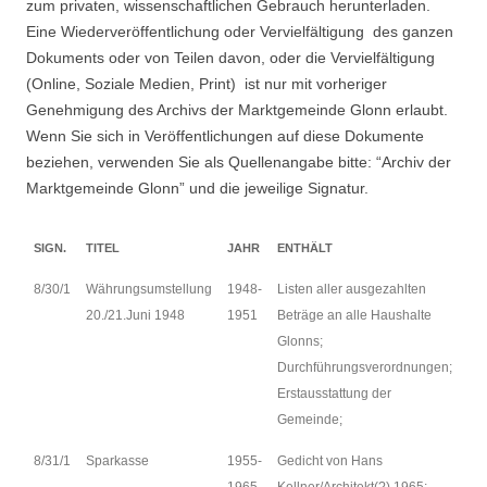
zum privaten, wissenschaftlichen Gebrauch herunterladen.
Suchen nach:
Eine Wiederveröffentlichung oder Vervielfältigung des ganzen
Dokuments oder von Teilen davon, oder die Vervielfältigung
(Online, Soziale Medien, Print) ist nur mit vorheriger
Genehmigung des Archivs der Marktgemeinde Glonn erlaubt.
Wenn Sie sich in Veröffentlichungen auf diese Dokumente
beziehen, verwenden Sie als Quellenangabe bitte: “Archiv der
Marktgemeinde Glonn” und die jeweilige Signatur.
SIGN.
TITEL
JAHR
ENTHÄLT
8/30/1
Währungsumstellung
1948-
Listen aller ausgezahlten
20./21.Juni 1948
1951
Beträge an alle Haushalte
Glonns;
Durchführungsverordnungen;
Erstausstattung der
Gemeinde;
8/31/1
Sparkasse
1955-
Gedicht von Hans