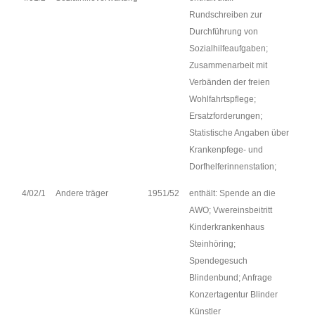
Rundschreiben zur
Durchführung von
Sozialhilfeaufgaben;
Zusammenarbeit mit
Verbänden der freien
Wohlfahrtspflege;
Ersatzforderungen;
Statistische Angaben über
Krankenpfege- und
Dorfhelferinnenstation;
4/02/1
Andere träger
1951/52
enthält: Spende an die
AWO; Vwereinsbeitritt
Kinderkrankenhaus
Steinhöring;
Spendegesuch
Blindenbund; Anfrage
Konzertagentur Blinder
Künstler