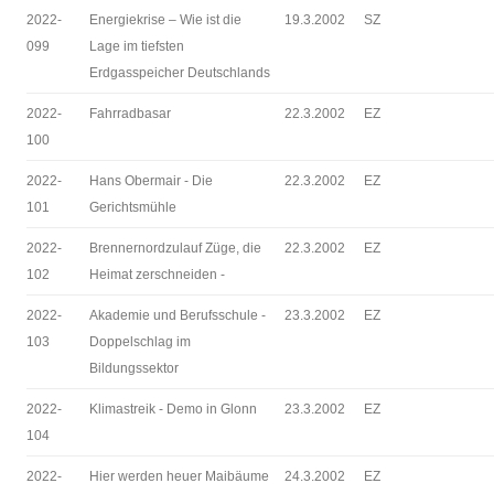
2022-
Energiekrise – Wie ist die
19.3.2002
SZ
099
Lage im tiefsten
Erdgasspeicher Deutschlands
2022-
Fahrradbasar
22.3.2002
EZ
100
2022-
Hans Obermair - Die
22.3.2002
EZ
101
Gerichtsmühle
2022-
Brennernordzulauf Züge, die
22.3.2002
EZ
102
Heimat zerschneiden -
2022-
Akademie und Berufsschule -
23.3.2002
EZ
103
Doppelschlag im
Bildungssektor
2022-
Klimastreik - Demo in Glonn
23.3.2002
EZ
104
2022-
Hier werden heuer Maibäume
24.3.2002
EZ