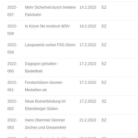
2022-
Mehr Sicherheit durch breitere
14.2.2022
EZ
057
Fahrbahn
2022-
In Kürze Ski nordisch WSV
16.2.2022
EZ
058
2022-
Langeweile vorbei FSG Glonn
17.2.2022
EZ
059
2022-
Dagegen gehalten -
17.2.2022
EZ
060
Basketball
2022-
Forstschützen räumen
17.2.2022
EZ
061
Medaillen ab
2022-
Neue Busverbindung im
17.2.2022
SZ
062
Ebersberger Süden
2022-
Hans Obermair Glonner
21.2.2022
EZ
063
Zechen und Greawinkler