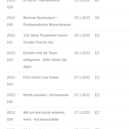
2022-
In Kürze - Gemeinderat
25.1.2022
EZ
028
2022-
Brenner-Nordzulauf –
25.1.2022
SZ
030
Problematische Wunschtrasse
2022-
150 Jahre Feuerwehr Glonn-
26.1.2022
EZ
031
Großes Fest im Juli
2022-
Einzeln und als Team
26.1.2022
EZ
033
erfolgreich - WSV Glonn Ski
Alpin
2022-
FSG Glonn Lisa Huber
27.1.2022
EZ
034
2022-
Nichts passiert - Hochwasser
27.1.2022
EZ
035
2022-
Wir tun fast nichts anderes
27.1.2022
EZ
036
mehr - Kirchenaustritte