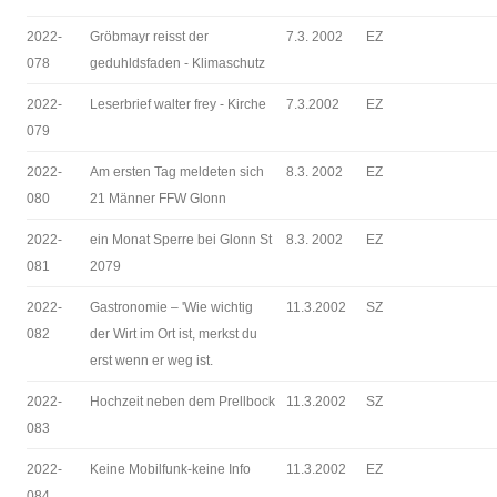
2022-
Gröbmayr reisst der
7.3. 2002
EZ
078
geduhldsfaden - Klimaschutz
2022-
Leserbrief walter frey - Kirche
7.3.2002
EZ
079
2022-
Am ersten Tag meldeten sich
8.3. 2002
EZ
080
21 Männer FFW Glonn
2022-
ein Monat Sperre bei Glonn St
8.3. 2002
EZ
081
2079
2022-
Gastronomie – 'Wie wichtig
11.3.2002
SZ
082
der Wirt im Ort ist, merkst du
erst wenn er weg ist.
2022-
Hochzeit neben dem Prellbock
11.3.2002
SZ
083
2022-
Keine Mobilfunk-keine Info
11.3.2002
EZ
084