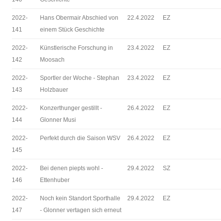
2022-
Hans Obermair Abschied von
22.4.2022
EZ
141
einem Stück Geschichte
2022-
Künstlerische Forschung in
23.4.2022
EZ
142
Moosach
2022-
Sportler der Woche - Stephan
23.4.2022
EZ
143
Holzbauer
2022-
Konzerthunger gestillt -
26.4.2022
EZ
144
Glonner Musi
2022-
Perfekt durch die Saison WSV
26.4.2022
EZ
145
2022-
Bei denen piepts wohl -
29.4.2022
SZ
146
Ettenhuber
2022-
Noch kein Standort Sporthalle
29.4.2022
EZ
147
- Glonner vertagen sich erneut