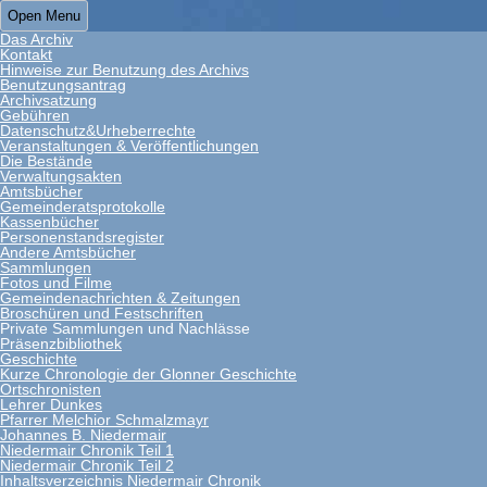
Open Menu
Das Archiv
Kontakt
Hinweise zur Benutzung des Archivs
Benutzungsantrag
Archivsatzung
Gebühren
Datenschutz&Urheberrechte
Veranstaltungen & Veröffentlichungen
Die Bestände
Verwaltungsakten
Amtsbücher
Gemeinderatsprotokolle
Kassenbücher
Personenstandsregister
Andere Amtsbücher
Sammlungen
Fotos und Filme
Gemeindenachrichten & Zeitungen
Broschüren und Festschriften
Private Sammlungen und Nachlässe
Präsenzbibliothek
Geschichte
Kurze Chronologie der Glonner Geschichte
Ortschronisten
Lehrer Dunkes
Pfarrer Melchior Schmalzmayr
Johannes B. Niedermair
Niedermair Chronik Teil 1
Niedermair Chronik Teil 2
Inhaltsverzeichnis Niedermair Chronik