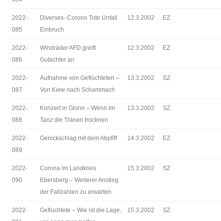
2022-
Diverses- Corono Tote Unfall
12.3.2002
EZ
085
Einbruch
2022-
Windräder AFD greift
12.3.2002
EZ
086
Gutachter an
2022-
Aufnahme von Geflüchteten –
13.3.2002
SZ
087
Von Kiew nach Schammach
2022-
Konzert in Glonn – Wenn im
13.3.2002
SZ
088
Tanz die Tränen trocknen
2022-
Genickschlag mit dem Abpfiff
14.3.2002
EZ
089
2022-
Corona im Landkreis
15.3.2002
SZ
090
Ebersberg – Weiterer Anstieg
der Fallzahlen zu erwarten
2022-
Geflüchtete – Wie ist die Lage,
15.3.2002
SZ