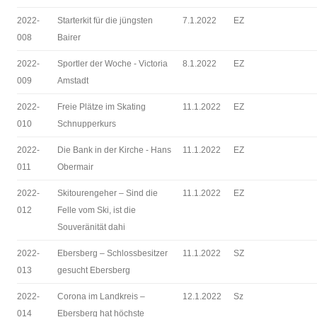
2022-
Starterkit für die jüngsten
7.1.2022
EZ
008
Bairer
2022-
Sportler der Woche - Victoria
8.1.2022
EZ
009
Amstadt
2022-
Freie Plätze im Skating
11.1.2022
EZ
010
Schnupperkurs
2022-
Die Bank in der Kirche - Hans
11.1.2022
EZ
011
Obermair
2022-
Skitourengeher – Sind die
11.1.2022
EZ
012
Felle vom Ski, ist die
Souveränität dahi
2022-
Ebersberg – Schlossbesitzer
11.1.2022
SZ
013
gesucht Ebersberg
2022-
Corona im Landkreis –
12.1.2022
Sz
014
Ebersberg hat höchste