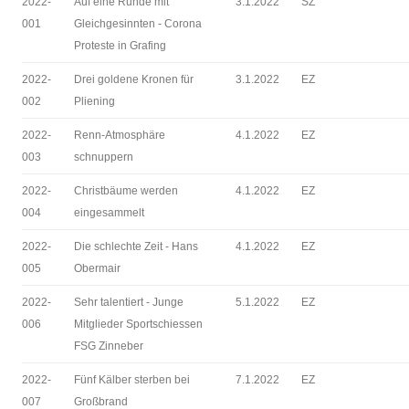
2022-
Auf eine Runde mit
3.1.2022
SZ
001
Gleichgesinnten - Corona
Proteste in Grafing
2022-
Drei goldene Kronen für
3.1.2022
EZ
002
Pliening
2022-
Renn-Atmosphäre
4.1.2022
EZ
003
schnuppern
2022-
Christbäume werden
4.1.2022
EZ
004
eingesammelt
2022-
Die schlechte Zeit - Hans
4.1.2022
EZ
005
Obermair
2022-
Sehr talentiert - Junge
5.1.2022
EZ
006
Mitglieder Sportschiessen
FSG Zinneber
2022-
Fünf Kälber sterben bei
7.1.2022
EZ
007
Großbrand