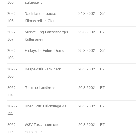
105
aufgestellt
2022-
Nach langer pause -
24.3.2002
SZ
106
Klimastreik in Glonn
2022-
Ausstellung Lanzenberger
25.3.2002
EZ
107
Kulturverein
2022-
Fridays for Future Demo
25.3.2002
SZ
108
2022-
Respekt für Zack Zack
26.3.2002
EZ
109
2022-
Termine Landkreis
26.3.2002
EZ
110
2022-
Über 1200 Flüchtlinge da
26.3.2002
EZ
111
2022-
WSV Zuschauen und
26.3.2002
EZ
112
mitmachen