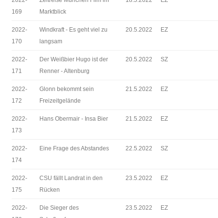
2022-
Zeitreise München Film im
18.5.2022
EZ
169
Marktblick
2022-
Windkraft - Es geht viel zu
20.5.2022
EZ
170
langsam
2022-
Der Weißbier Hugo ist der
20.5.2022
SZ
171
Renner - Altenburg
2022-
Glonn bekommt sein
21.5.2022
EZ
172
Freizeitgelände
2022-
Hans Obermair - Insa Bier
21.5.2022
EZ
173
2022-
Eine Frage des Abstandes
22.5.2022
SZ
174
2022-
CSU fällt Landrat in den
23.5.2022
EZ
175
Rücken
2022-
Die Sieger des
23.5.2022
EZ