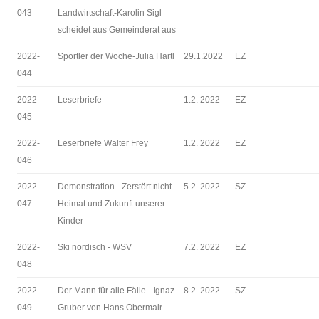
043
Landwirtschaft-Karolin Sigl
scheidet aus Gemeinderat aus
2022-
Sportler der Woche-Julia Hartl
29.1.2022
EZ
044
2022-
Leserbriefe
1.2. 2022
EZ
045
2022-
Leserbriefe Walter Frey
1.2. 2022
EZ
046
2022-
Demonstration - Zerstört nicht
5.2. 2022
SZ
047
Heimat und Zukunft unserer
Kinder
2022-
Ski nordisch - WSV
7.2. 2022
EZ
048
2022-
Der Mann für alle Fälle - Ignaz
8.2. 2022
SZ
049
Gruber von Hans Obermair