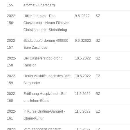
155
eröffnet - Ebersberg
2022-
Hitler liebt uns - Das
9.5. 2022
SZ
156
Glaszimmer - Neuer Film von
Christian Lerch-Steinhöring
2022-
Städtebauförderung 400000
9.6.S2022
SZ
157
Euro Zuschuss
2022-
Bei Gaslieferstopp droht
10.5.2022
SZ
158
Ression
2022-
Heuer Aushilfe, nächstes Jahr
10.5.2022
EZ
159
Allrounder
2022-
Eröffnung Hospizinsel - Bei
11.5.2022
SZ
160
uns leben Gäste
2022-
In Kürze Grafing-Gangerl -
11.5.2022
EZ
161
Glonn-Kultur
2022-
Vom Kanonenfutter zum
11.5.2022
EZ