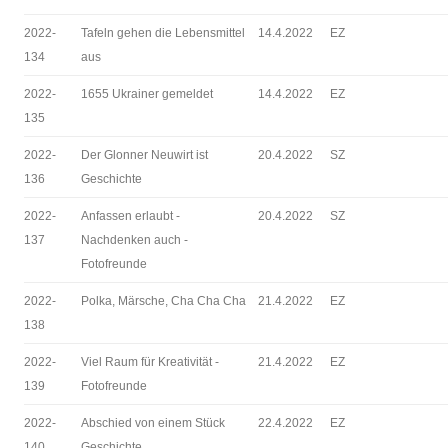
2022-
Tafeln gehen die Lebensmittel
14.4.2022
EZ
134
aus
2022-
1655 Ukrainer gemeldet
14.4.2022
EZ
135
2022-
Der Glonner Neuwirt ist
20.4.2022
SZ
136
Geschichte
2022-
Anfassen erlaubt -
20.4.2022
SZ
137
Nachdenken auch -
Fotofreunde
2022-
Polka, Märsche, Cha Cha Cha
21.4.2022
EZ
138
2022-
Viel Raum für Kreativität -
21.4.2022
EZ
139
Fotofreunde
2022-
Abschied von einem Stück
22.4.2022
EZ
140
Geschichte