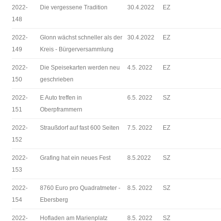
2022-
Die vergessene Tradition
30.4.2022
EZ
148
2022-
Glonn wächst schneller als der
30.4.2022
EZ
149
Kreis - Bürgerversammlung
2022-
Die Speisekarten werden neu
4.5. 2022
EZ
150
geschrieben
2022-
E Auto treffen in
6.5. 2022
SZ
151
Oberpframmern
2022-
Straußdorf auf fast 600 Seiten
7.5. 2022
EZ
152
2022-
Grafing hat ein neues Fest
8.5.2022
SZ
153
2022-
8760 Euro pro Quadratmeter -
8.5. 2022
SZ
154
Ebersberg
2022-
Hofladen am Marienplatz
8.5. 2022
SZ