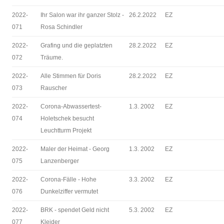
2022-
Ihr Salon war ihr ganzer Stolz -
26.2.2022
EZ
071
Rosa Schindler
2022-
Grafing und die geplatzten
28.2.2022
EZ
072
Träume.
2022-
Alle Stimmen für Doris
28.2.2022
EZ
073
Rauscher
2022-
Corona-Abwassertest-
1.3. 2002
EZ
074
Holetschek besucht
Leuchtturm Projekt
2022-
Maler der Heimat - Georg
1.3. 2002
EZ
075
Lanzenberger
2022-
Corona-Fälle - Hohe
3.3. 2002
EZ
076
Dunkelziffer vermutet
2022-
BRK - spendet Geld nicht
5.3. 2002
EZ
077
Kleider