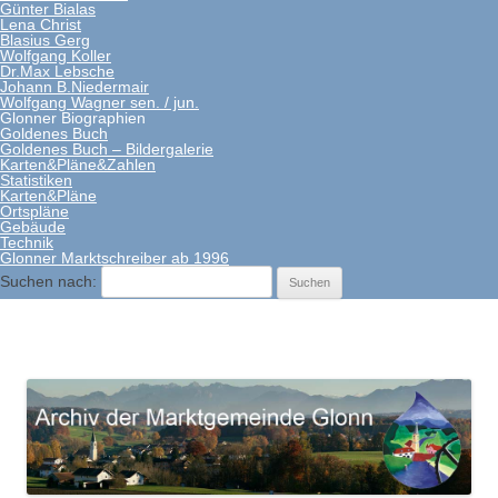
Günter Bialas
Lena Christ
Blasius Gerg
Wolfgang Koller
Dr.Max Lebsche
Johann B.Niedermair
Wolfgang Wagner sen. / jun.
Glonner Biographien
Goldenes Buch
Goldenes Buch – Bildergalerie
Karten&Pläne&Zahlen
Statistiken
Karten&Pläne
Ortspläne
Gebäude
Technik
Glonner Marktschreiber ab 1996
Suchen nach:
Archiv Markt Glonn
Springe
zum
Inhalt