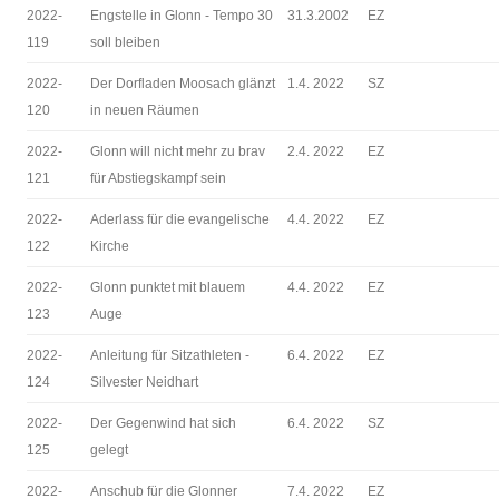
2022-
Engstelle in Glonn - Tempo 30
31.3.2002
EZ
119
soll bleiben
2022-
Der Dorfladen Moosach glänzt
1.4. 2022
SZ
120
in neuen Räumen
2022-
Glonn will nicht mehr zu brav
2.4. 2022
EZ
121
für Abstiegskampf sein
2022-
Aderlass für die evangelische
4.4. 2022
EZ
122
Kirche
2022-
Glonn punktet mit blauem
4.4. 2022
EZ
123
Auge
2022-
Anleitung für Sitzathleten -
6.4. 2022
EZ
124
Silvester Neidhart
2022-
Der Gegenwind hat sich
6.4. 2022
SZ
125
gelegt
2022-
Anschub für die Glonner
7.4. 2022
EZ