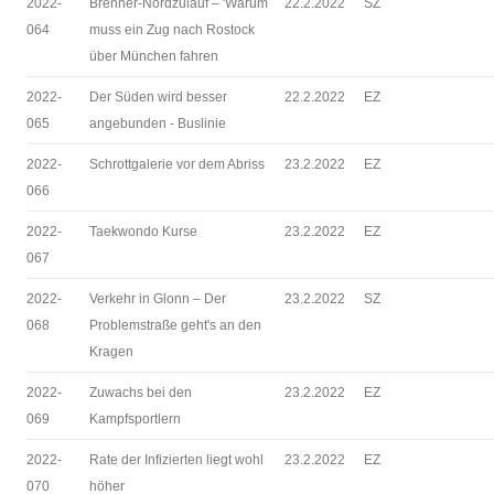
2022-
Brenner-Nordzulauf – 'Warum
22.2.2022
SZ
064
muss ein Zug nach Rostock
über München fahren
2022-
Der Süden wird besser
22.2.2022
EZ
065
angebunden - Buslinie
2022-
Schrottgalerie vor dem Abriss
23.2.2022
EZ
066
2022-
Taekwondo Kurse
23.2.2022
EZ
067
2022-
Verkehr in Glonn – Der
23.2.2022
SZ
068
Problemstraße geht's an den
Kragen
2022-
Zuwachs bei den
23.2.2022
EZ
069
Kampfsportlern
2022-
Rate der Infizierten liegt wohl
23.2.2022
EZ
070
höher