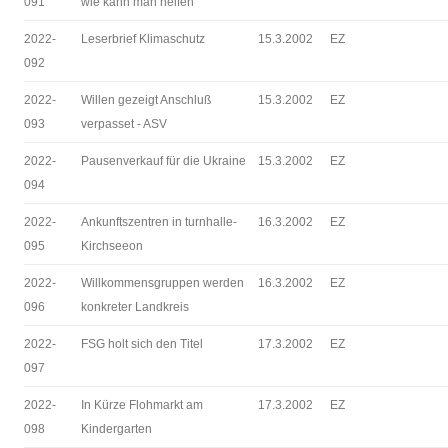
091
wie kann man helfen
2022-
Leserbrief Klimaschutz
15.3.2002
EZ
092
2022-
Willen gezeigt Anschluß
15.3.2002
EZ
093
verpasset - ASV
2022-
Pausenverkauf für die Ukraine
15.3.2002
EZ
094
2022-
Ankunftszentren in turnhalle-
16.3.2002
EZ
095
Kirchseeon
2022-
Willkommensgruppen werden
16.3.2002
EZ
096
konkreter Landkreis
2022-
FSG holt sich den Titel
17.3.2002
EZ
097
2022-
In Kürze Flohmarkt am
17.3.2002
EZ
098
Kindergarten