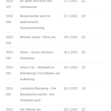
2022-
80 Jahre sind noch zeit -
27.1.2022
EZ
037
Hochwasser
2022-
Bürgermeister stürzt in
27.1.2022
EZ
038
kellerschacht -
Frauenneuharting
2022-
Brenner Zulauf - Ohne uns
28.1.2022
EZ
039
2022-
Glonn – Essen zeichnen
30.1.2022
EZ
040
Ebersberg
2022-
Green City – Windpark im
18.1.2022
SZ
041
Ebersberger Forst Warten auf
Aufklärung
2022-
Landkreis Ebersberg – Die
26.1.2022
SZ
042
Baubranche wächst - ihre
Probleme auch
2022-
Die Stimme der
28.1.2022
EZ