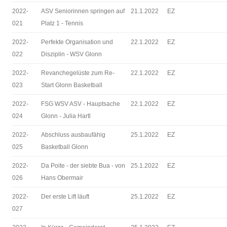
2022-
ASV Seniorinnen springen auf
21.1.2022
EZ
021
Platz 1 - Tennis
2022-
Perfekte Organisation und
22.1.2022
EZ
022
Disziplin - WSV Glonn
2022-
Revanchegelüste zum Re-
22.1.2022
EZ
023
Start Glonn Basketball
2022-
FSG WSV ASV - Hauptsache
22.1.2022
EZ
024
Glonn - Julia Hartl
2022-
Abschluss ausbaufähig
25.1.2022
EZ
025
Basketball Glonn
2022-
Da Poite - der siebte Bua - von
25.1.2022
EZ
026
Hans Obermair
2022-
Der erste Lift läuft
25.1.2022
EZ
027