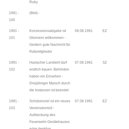
Ruby
1991 -
(Bild) -
100
1991 -
Konzessionsabgabe ist
06.08.1991
EZ
101
Glonnern willkommen -
Gestern gute Nachricht für
Ratsmitglieder
1991 -
Haslacher Landwirt darf
07.08.1991
SZ
102
endlich bauen: Behörden
haben ein Einsehen -
Dreijähriger Marsch durch
die Instanzen ist beendet
1991 -
Schützenziel ist ein neues
07.08.1991
EZ
103
Vereinsdomizil -
Aufstockung des
Feuerwehr-Gerätehauses
wäre denkbar