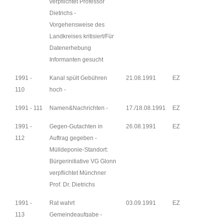
verpflichtet Professor
Dietrichs -
Vorgehensweise des
Landkreises kritisiert/Für
Datenerhebung
Informanten gesucht
1991 -
Kanal spült Gebühren
21.08.1991
EZ
110
hoch -
1991 - 111
Namen&Nachrichten -
17./18.08.1991
EZ
1991 -
Gegen-Gutachten in
26.08.1991
EZ
112
Auftrag gegeben -
Mülldeponie-Standort:
Bürgerinitiative VG Glonn
verpflichtet Münchner
Prof. Dr. Dietrichs
1991 -
Rat wahrt
03.09.1991
EZ
113
Gemeindeaufgabe -