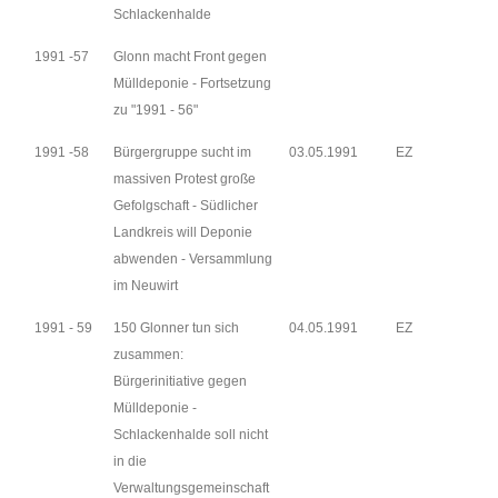
Schlackenhalde
1991 -57
Glonn macht Front gegen
Mülldeponie - Fortsetzung
zu "1991 - 56"
1991 -58
Bürgergruppe sucht im
03.05.1991
EZ
massiven Protest große
Gefolgschaft - Südlicher
Landkreis will Deponie
abwenden - Versammlung
im Neuwirt
1991 - 59
150 Glonner tun sich
04.05.1991
EZ
zusammen:
Bürgerinitiative gegen
Mülldeponie -
Schlackenhalde soll nicht
in die
Verwaltungsgemeinschaft