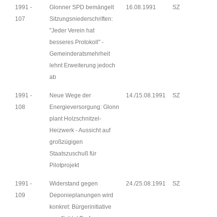
1991 -
Glonner SPD bemängelt
16.08.1991
SZ
107
Sitzungsniederschriften:
"Jeder Verein hat
besseres Protokoll" -
Gemeinderatsmehrheit
lehnt Erweiterung jedoch
ab
1991 -
Neue Wege der
14./15.08.1991
SZ
108
Energieversorgung: Glonn
plant Holzschnitzel-
Heizwerk - Aussicht auf
großzügigen
Staatszuschuß für
Pilotprojekt
1991 -
Widerstand gegen
24./25.08.1991
SZ
109
Deponieplanungen wird
konkret: Bürgerinitiative