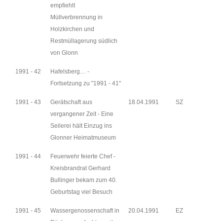
empfiehlt
Müllverbrennung in
Holzkirchen und
Restmüllagerung südlich
von Glonn
1991 - 42
Hafelsberg… -
Fortsetzung zu "1991 - 41"
1991 - 43
Gerätschaft aus
18.04.1991
SZ
vergangener Zeit - Eine
Seilerei hält Einzug ins
Glonner Heimatmuseum
1991 - 44
Feuerwehr feierte Chef -
Kreisbrandrat Gerhard
Bullinger bekam zum 40.
Geburtstag viel Besuch
1991 - 45
Wassergenossenschaft in
20.04.1991
EZ