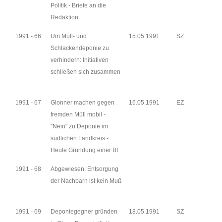
Politik - Briefe an die
Redaktion
1991 - 66
Um Müll- und
15.05.1991
SZ
Schlackendeponie zu
verhindern: Initiativen
schließen sich zusammen
-
1991 - 67
Glonner machen gegen
16.05.1991
EZ
fremden Müll mobil -
"Nein" zu Deponie im
südlichen Landkreis -
Heute Gründung einer BI
1991 - 68
Abgewiesen: Entsorgung
der Nachbarn ist kein Muß
-
1991 - 69
Deponiegegner gründen
18.05.1991
SZ