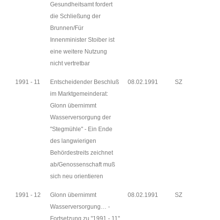
Gesundheitsamt fordert
die Schließung der
Brunnen/Für
Innenminister Stoiber ist
eine weitere Nutzung
nicht vertretbar
1991 - 11
Entscheidender Beschluß
08.02.1991
SZ
im Marktgemeinderat:
Glonn übernimmt
Wasserversorgung der
"Stegmühle" - Ein Ende
des langwierigen
Behördestreits zeichnet
ab/Genossenschaft muß
sich neu orientieren
1991 - 12
Glonn übernimmt
08.02.1991
SZ
Wasserversorgung… -
Fortsetzung zu "1991 - 11"