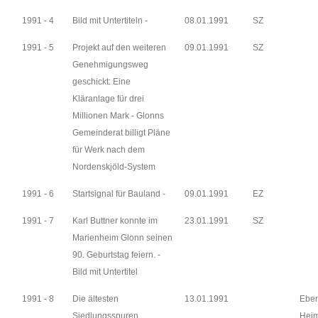
1991 - 4
Bild mit Untertiteln -
08.01.1991
SZ
1991 - 5
Projekt auf den weiteren
09.01.1991
SZ
Genehmigungsweg
geschickt: Eine
Kläranlage für drei
Millionen Mark - Glonns
Gemeinderat billigt Pläne
für Werk nach dem
Nordenskjöld-System
1991 - 6
Startsignal für Bauland -
09.01.1991
EZ
1991 - 7
Karl Buttner konnte im
23.01.1991
SZ
Marienheim Glonn seinen
90. Geburtstag feiern. -
Bild mit Untertitel
1991 - 8
Die ältesten
13.01.1991
Eber
Siedlungsspuren
Heim