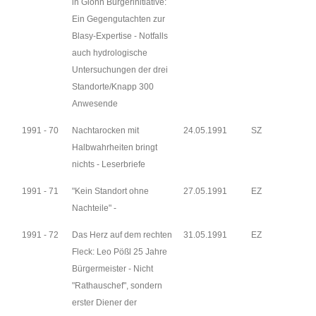
in Glonn Bürgerinitiative:
Ein Gegengutachten zur
Blasy-Expertise - Notfalls
auch hydrologische
Untersuchungen der drei
Standorte/Knapp 300
Anwesende
1991 - 70
Nachtarocken mit
24.05.1991
SZ
Halbwahrheiten bringt
nichts - Leserbriefe
1991 - 71
"Kein Standort ohne
27.05.1991
EZ
Nachteile" -
1991 - 72
Das Herz auf dem rechten
31.05.1991
EZ
Fleck: Leo Pößl 25 Jahre
Bürgermeister - Nicht
"Rathauschef", sondern
erster Diener der