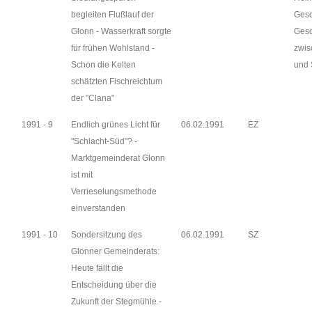
begleiten Flußlauf der
Gesc
Glonn - Wasserkraft sorgte
Gesc
für frühen Wohlstand -
zwis
Schon die Kelten
und
schätzten Fischreichtum
der "Clana"
1991 - 9
Endlich grünes Licht für
06.02.1991
EZ
"Schlacht-Süd"? -
Marktgemeinderat Glonn
ist mit
Verrieselungsmethode
einverstanden
1991 - 10
Sondersitzung des
06.02.1991
SZ
Glonner Gemeinderats:
Heute fällt die
Entscheidung über die
Zukunft der Stegmühle -