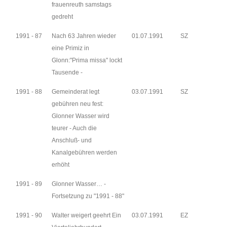
frauenreuth samstags
gedreht
1991 - 87
Nach 63 Jahren wieder
01.07.1991
SZ
eine Primiz in
Glonn:"Prima missa" lockt
Tausende -
1991 - 88
Gemeinderat legt
03.07.1991
SZ
gebühren neu fest:
Glonner Wasser wird
teurer - Auch die
Anschluß- und
Kanalgebühren werden
erhöht
1991 - 89
Glonner Wasser… -
Fortsetzung zu "1991 - 88"
1991 - 90
Walter weigert geehrt Ein
03.07.1991
EZ