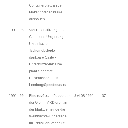
Containerplatz an der
Mattenhofener straße
ausbauen
1991 - 98
Viel Unterstützung aus
Glonn und Umgebung:
Ukrainische
Tschernobylopfer
dankbare Gäste -
Unterstützer-Initiative
plant für herbst
Hilfstransport nach
Lemberg/Spendenaufruf
1991 - 99
Eine rotzfreche Puppe aus
3./4.08.1991
SZ
der Glonn - ARD dreht in
der Marktgemeinde die
Weihnachts-Kinderserie
für 1992/Der Star heißt