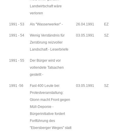
Landwirtschaft wäre
verloren
1991 - 53
Als "Wasserwerker" -
26.04.1991
EZ
1991 - 54
Wenig Verständnis für
03.05.1991
SZ
Zerstörung reizvoller
Landschaft - Leserbriefe
1991 - 55
Der Bürger wird vor
vollendete Tatsachen
gestellt -
1991 -56
Fast 400 Leute bei
03.05.1991
SZ
Protestveranstaltung:
Glonn macht Front gegen
Müll-Deponie -
Bürgerinitiative fordert
Fortführung des
"Ebersberger Weges" statt