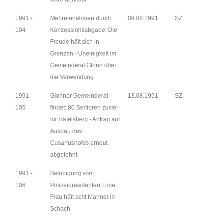
1991 -
Mehreinnahmen durch
09.08.1991
SZ
104
Konzessionsabgabe: Die
Freude hält sich in
Grenzen - Uneinigkeit im
Gemeinderat Glonn über
die Verwendung
1991 -
Glonner Gemeinderat
13.08.1991
SZ
105
findet: 80 Senioren zuviel
für Hafelsberg - Antrag auf
Ausbau des
Cusanushofes erneut
abgelehnt
1991 -
Belobigung vom
106
Polizeipräsidenten: Eine
Frau hält acht Männer in
Schach -