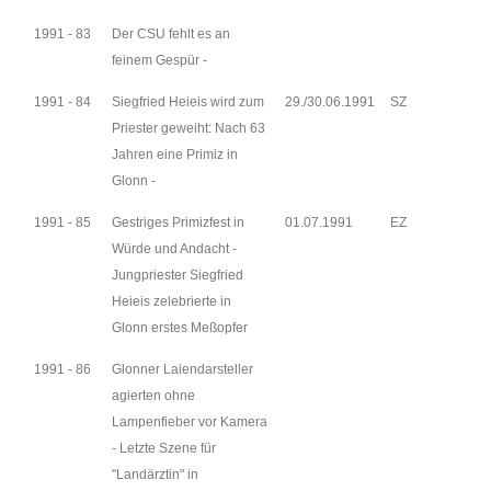
1991 - 83
Der CSU fehlt es an
feinem Gespür -
1991 - 84
Siegfried Heieis wird zum
29./30.06.1991
SZ
Priester geweiht: Nach 63
Jahren eine Primiz in
Glonn -
1991 - 85
Gestriges Primizfest in
01.07.1991
EZ
Würde und Andacht -
Jungpriester Siegfried
Heieis zelebrierte in
Glonn erstes Meßopfer
1991 - 86
Glonner Laiendarsteller
agierten ohne
Lampenfieber vor Kamera
- Letzte Szene für
"Landärztin" in