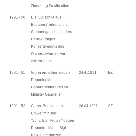
Zinneberg für alle offen
1991 - 50
Die "Julischka aus
Budapest" erfreute die
Glonner ganz besonders -
Denkwürdiges
Konzertereignis des
Orchestervereins vor
vollem Haus
1991 - 51
Glonn protestiert gegen
24.4..1991
EZ
Deponiepläne -
Geharnischter Brief an
Minister Gauweiler
1991 - 52
Glonn: Brief an den
26.04.1991
SZ
Umweltminister:
"Schärfster Protest" gegen
Deponie - Martin Sigl:
Reiz einer ganzen