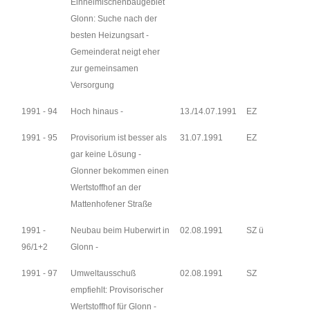
Einheimischenbaugebiet
Glonn: Suche nach der
besten Heizungsart -
Gemeinderat neigt eher
zur gemeinsamen
Versorgung
1991 - 94
Hoch hinaus -
13./14.07.1991
EZ
1991 - 95
Provisorium ist besser als
31.07.1991
EZ
gar keine Lösung -
Glonner bekommen einen
Wertstoffhof an der
Mattenhofener Straße
1991 -
Neubau beim Huberwirt in
02.08.1991
SZ ü
96/1+2
Glonn -
1991 - 97
Umweltausschuß
02.08.1991
SZ
empfiehlt: Provisorischer
Wertstoffhof für Glonn -