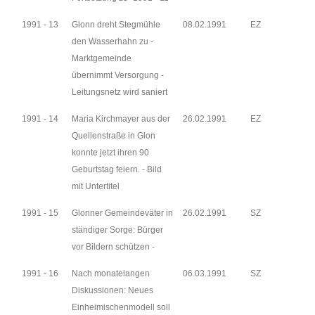
1991 - 13
Glonn dreht Stegmühle
08.02.1991
EZ
den Wasserhahn zu -
Marktgemeinde
übernimmt Versorgung -
Leitungsnetz wird saniert
1991 - 14
Maria Kirchmayer aus der
26.02.1991
EZ
Quellenstraße in Glon
konnte jetzt ihren 90
Geburtstag feiern. - Bild
mit Untertitel
1991 - 15
Glonner Gemeindeväter in
26.02.1991
SZ
ständiger Sorge: Bürger
vor Bildern schützen -
1991 - 16
Nach monatelangen
06.03.1991
SZ
Diskussionen: Neues
Einheimischenmodell soll