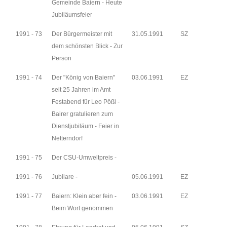
Gemeinde Baiern - Heute
Jubiläumsfeier
1991 - 73
Der Bürgermeister mit
31.05.1991
SZ
dem schönsten Blick - Zur
Person
1991 - 74
Der "König von Baiern"
03.06.1991
EZ
seit 25 Jahren im Amt
Festabend für Leo Pößl -
Bairer gratulieren zum
Dienstjubiläum - Feier in
Netterndorf
1991 - 75
Der CSU-Umweltpreis -
1991 - 76
Jubilare -
05.06.1991
EZ
1991 - 77
Baiern: Klein aber fein -
03.06.1991
EZ
Beim Wort genommen