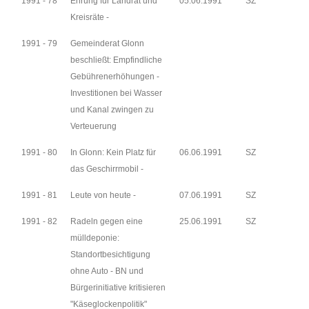
1991 - 78
Ehrung für Landrat und
05.06.1991
SZ
Kreisräte -
1991 - 79
Gemeinderat Glonn
beschließt: Empfindliche
Gebührenerhöhungen -
Investitionen bei Wasser
und Kanal zwingen zu
Verteuerung
1991 - 80
In Glonn: Kein Platz für
06.06.1991
SZ
das Geschirrmobil -
1991 - 81
Leute von heute -
07.06.1991
SZ
1991 - 82
Radeln gegen eine
25.06.1991
SZ
mülldeponie:
Standortbesichtigung
ohne Auto - BN und
Bürgerinitiative kritisieren
"Käseglockenpolitik"