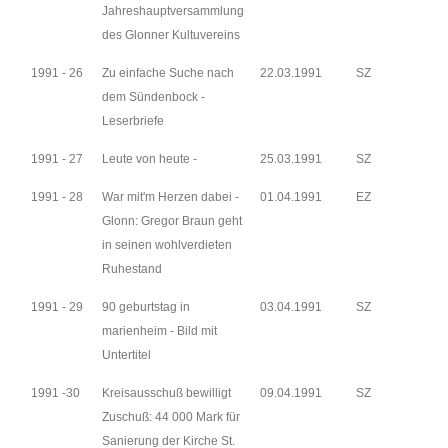
Jahreshauptversammlung
des Glonner Kultuvereins
1991 - 26
Zu einfache Suche nach
22.03.1991
SZ
dem Sündenbock -
Leserbriefe
1991 - 27
Leute von heute -
25.03.1991
SZ
1991 - 28
War mit'm Herzen dabei -
01.04.1991
EZ
Glonn: Gregor Braun geht
in seinen wohlverdieten
Ruhestand
1991 - 29
90 geburtstag in
03.04.1991
SZ
marienheim - Bild mit
Untertitel
1991 -30
Kreisausschuß bewilligt
09.04.1991
SZ
Zuschuß: 44 000 Mark für
Sanierung der Kirche St.