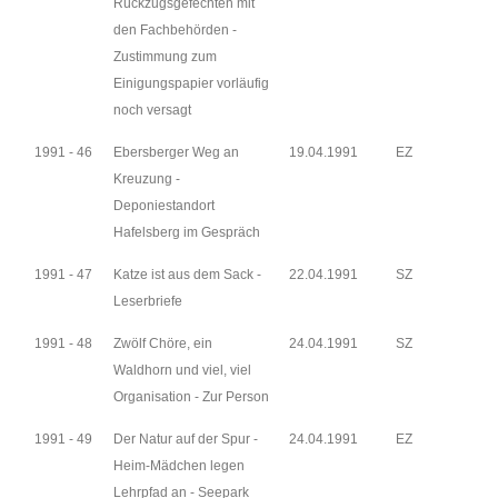
Rückzugsgefechten mit
den Fachbehörden -
Zustimmung zum
Einigungspapier vorläufig
noch versagt
1991 - 46
Ebersberger Weg an
19.04.1991
EZ
Kreuzung -
Deponiestandort
Hafelsberg im Gespräch
1991 - 47
Katze ist aus dem Sack -
22.04.1991
SZ
Leserbriefe
1991 - 48
Zwölf Chöre, ein
24.04.1991
SZ
Waldhorn und viel, viel
Organisation - Zur Person
1991 - 49
Der Natur auf der Spur -
24.04.1991
EZ
Heim-Mädchen legen
Lehrpfad an - Seepark