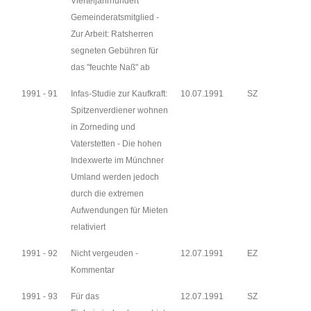
Vierteljahrhundert
Gemeinderatsmitglied -
Zur Arbeit: Ratsherren
segneten Gebühren für
das "feuchte Naß" ab
1991 - 91
Infas-Studie zur Kaufkraft:
10.07.1991
SZ
Spitzenverdiener wohnen
in Zorneding und
Vaterstetten - Die hohen
Indexwerte im Münchner
Umland werden jedoch
durch die extremen
Aufwendungen für Mieten
relativiert
1991 - 92
Nicht vergeuden -
12.07.1991
EZ
Kommentar
1991 - 93
Für das
12.07.1991
SZ