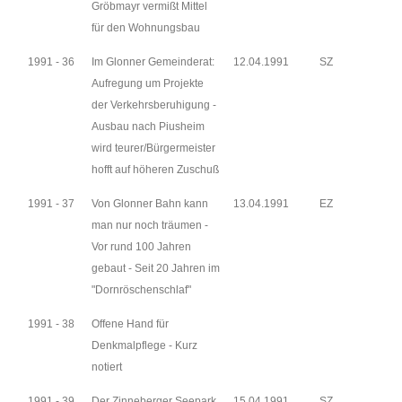
Gröbmayr vermißt Mittel
für den Wohnungsbau
1991 - 36
Im Glonner Gemeinderat:
12.04.1991
SZ
Aufregung um Projekte
der Verkehrsberuhigung -
Ausbau nach Piusheim
wird teurer/Bürgermeister
hofft auf höheren Zuschuß
1991 - 37
Von Glonner Bahn kann
13.04.1991
EZ
man nur noch träumen -
Vor rund 100 Jahren
gebaut - Seit 20 Jahren im
"Dornröschenschlaf"
1991 - 38
Offene Hand für
Denkmalpflege - Kurz
notiert
1991 - 39
Der Zinneberger Seepark
15.04.1991
SZ