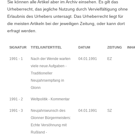
Sie können alle Artikel aber im Archiv einsehen. Es gilt das
Suchen nach:
Urheberrecht, das jegliche Nutzung durch Vervielfältigung ohne
Erlaubnis des Urhebers untersagt. Das Urheberrecht liegt für
die meisten Artikeln bei der jeweiligen Zeitung, oder kann dort
erfragt werden.
SIGNATUR
TITEL/UNTERTITEL
DATUM
ZEITUNG
INH
1991 - 1
Nach der Wende warten
04.01.1991
EZ
viele neue Aufgaben -
Traditioneller
Neujahrsempfang in
Glonn
1991 - 2
Weltpolitik - Kommentar
1991 - 3
Neujahrswunsch des
04.01.1991
SZ
Glonner Bürgermeisters:
Echte Versöhnung mit
Rußland -