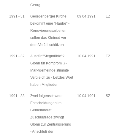
Georg -
1991 - 31
Georgenberger Kirche
09.04.1991
EZ
bekommt eine "Haube" -
Renovierungsarbeiten
sollen das Kleinod vor
dem Verfall schützen
1991 - 32
Aus für "Stegmühle"?
10.04.1991
EZ
Glonn für Kompromiß -
Marktgemeinde stimmte
Vergleich zu - Letztes Wort
haben Mitglieder
1991 - 33
Zwei folgenschwere
10.04.1991
SZ
Entscheidungen im
Gemeinderat:
Zuschußfrage zwingt
Glonn zur Zentralisierung
- Anschluß der