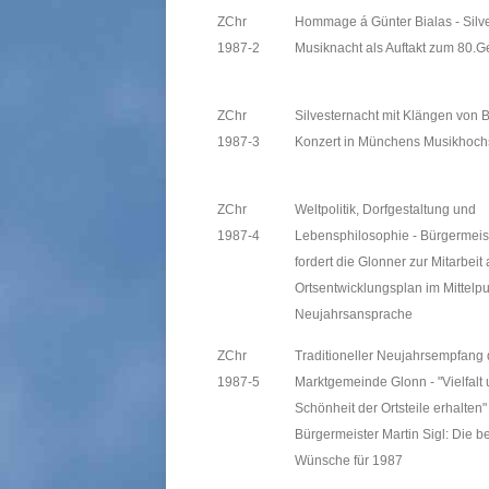
ZChr
Hommage á Günter Bialas - Silv
1987-2
Musiknacht als Auftakt zum 80.G
ZChr
Silvesternacht mit Klängen von B
1987-3
Konzert in Münchens Musikhoch
ZChr
Weltpolitik, Dorfgestaltung und
1987-4
Lebensphilosophie - Bürgermeis
fordert die Glonner zur Mitarbeit 
Ortsentwicklungsplan im Mittelpu
Neujahrsansprache
ZChr
Traditioneller Neujahrsempfang 
1987-5
Marktgemeinde Glonn - "Vielfalt
Schönheit der Ortsteile erhalten"
Bürgermeister Martin Sigl: Die b
Wünsche für 1987