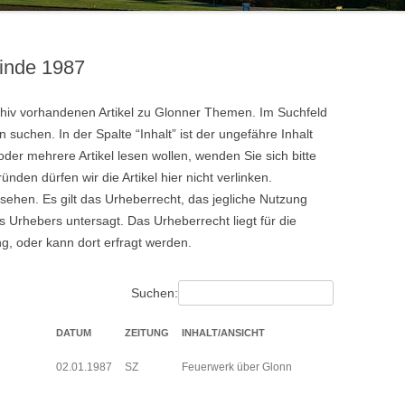
HANS HUBER
20.JAHRHUNDERT
VON DER OBMANNSCHAFT ZUR
KONSTANZE KILGER
HOCHWA
ZINNEBERG ALS ADELSSITZ
MARKTGEMEINDE – DAS
inde 1987
19.JAHRHUNDERT
100 JA
KONSTA
rchiv vorhandenen Artikel zu Glonner Themen. Im Suchfeld
suchen. In der Spalte “Inhalt” ist der ungefähre Inhalt
oder mehrere Artikel lesen wollen, wenden Sie sich bitte
nden dürfen wir die Artikel hier nicht verlinken.
insehen. Es gilt das Urheberrecht, das jegliche Nutzung
s Urhebers untersagt. Das Urheberrecht liegt für die
ng, oder kann dort erfragt werden.
Suchen:
DATUM
ZEITUNG
INHALT/ANSICHT
02.01.1987
SZ
Feuerwerk über Glonn