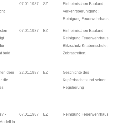
07.01.1987
SZ
Einheimischen Bauland;
cht
Verkehrsberuhigung;
Reinigung Feuerwehrhaus;
rsten
07.01.1987
EZ
Einheimischen Bauland;
igt
Reinigung Feuerwehrhaus;
für
Blitzschutz Knabenschule;
t bald
Zebrastreifen;
hmen dem
22.01.1987
EZ
Geschichte des
r die
Kupferbaches und seiner
es
Regulierung
s? -
07.01.1987
EZ
Reinigung Feuerwehrhaus
Modell in