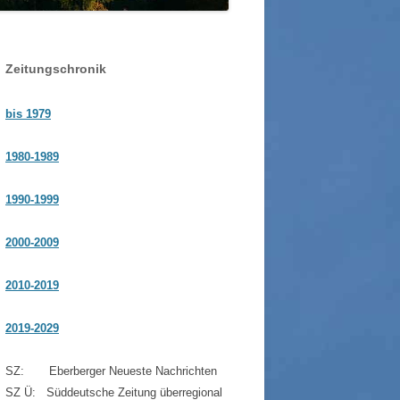
WOLFGANG WAGNER SEN. / JUN.
GLONNER BAUDENKMÄLER
GUT SONNENHAUSEN
SSER IN GLONN
SCHLOSSGUT ZINNEBER
Zeitungschronik
HRE STEGMÜHLE – VON
NZE KILGER
bis 1979
1980-1989
1990-1999
2000-2009
2010-2019
2019-2029
SZ: Eberberger Neueste Nachrichten
SZ Ü: Süddeutsche Zeitung überregional