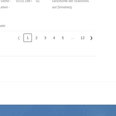
 Glonn -
03.02.1987
SZ
Geschichte der Scanzonis
Leben -
auf Zinneberg
n
ndet
…
❮
1
2
3
4
5
12
❯