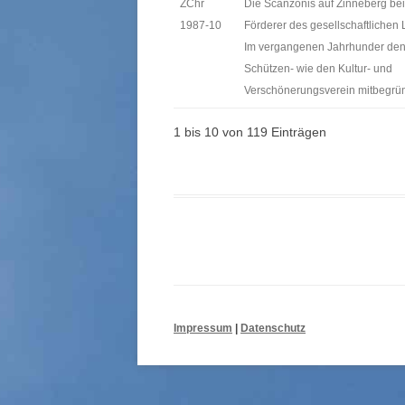
ZChr
Die Scanzonis auf Zinneberg bei
1987-10
Förderer des gesellschaftlichen 
Im vergangenen Jahrhunder de
Schützen- wie den Kultur- und
Verschönerungsverein mitbegrü
1 bis 10 von 119 Einträgen
Beitrags-
Navigation
Impressum
|
Datenschutz