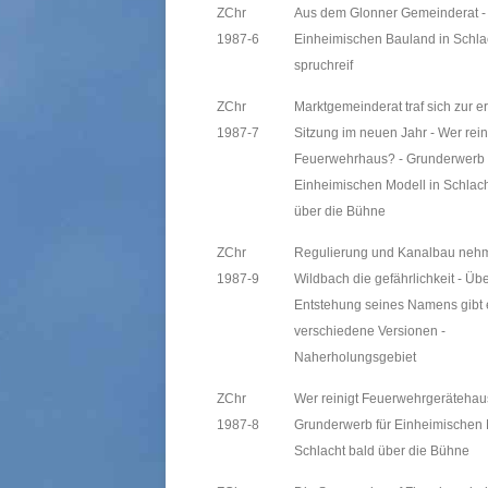
ZChr
Aus dem Glonner Gemeinderat -
1987-6
Einheimischen Bauland in Schla
spruchreif
ZChr
Marktgemeinderat traf sich zur e
1987-7
Sitzung im neuen Jahr - Wer rein
Feuerwehrhaus? - Grunderwerb 
Einheimischen Modell in Schlach
über die Bühne
ZChr
Regulierung und Kanalbau ne
1987-9
Wildbach die gefährlichkeit - Übe
Entstehung seines Namens gibt 
verschiedene Versionen -
Naherholungsgebiet
ZChr
Wer reinigt Feuerwehrgerätehau
1987-8
Grunderwerb für Einheimischen 
Schlacht bald über die Bühne