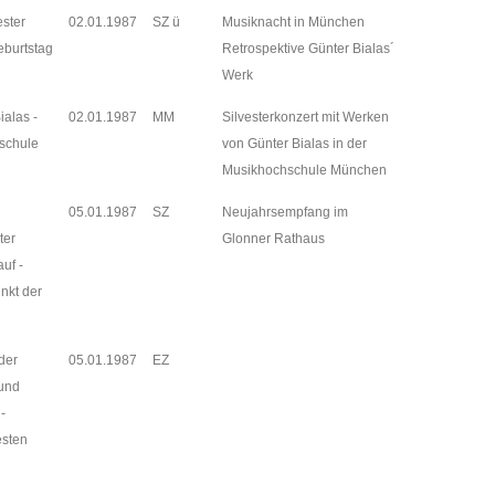
ester
02.01.1987
SZ ü
Musiknacht in München
eburtstag
Retrospektive Günter Bialas´
Werk
ialas -
02.01.1987
MM
Silvesterkonzert mit Werken
schule
von Günter Bialas in der
Musikhochschule München
05.01.1987
SZ
Neujahrsempfang im
ter
Glonner Rathaus
auf -
nkt der
der
05.01.1987
EZ
 und
 -
esten