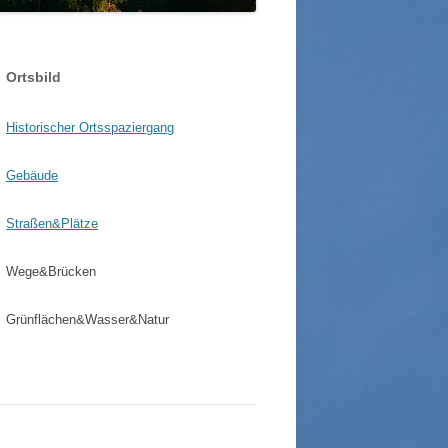
WOLFGANG WAGNER SEN. / JUN.
GLONNER BAUDENKMÄLER
GUT SONNENHAUSEN
SSER IN GLONN
SCHLOSSGUT ZINNEBER
Ortsbild
HRE STEGMÜHLE – VON
NZE KILGER
Historischer Ortsspaziergang
Gebäude
Straßen&Plätze
Wege&Brücken
Grünflächen&Wasser&Natur