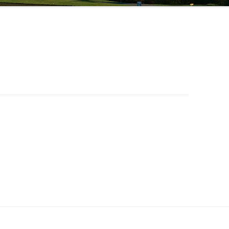
HANS HUBER
20.JAHRHUNDERT
VON DER OBMANNSCHAFT ZUR
KONSTANZE KILGER
HOCHWA
ZINNEBERG ALS ADELSSITZ
MARKTGEMEINDE – DAS
19.JAHRHUNDERT
100 JA
KONSTA