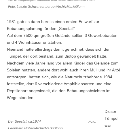
Foto: Laszlo Schwarzenberger/ArchivMarktGlonn
1981 gab es dann bereits einen ersten Entwurf zur
Bebauungsplanung für den „Seestall“.
Auf dem 7500 qm großen Gelände sollten 3 Gewerbebauten
und 4 Wohnhäuser entstehen.
Niemand hatte allerdings damit gerechnet, dass sich der
Tümpel, der dort bestand, zum Biotop gewandelt hatte.
Nachdem viele Jahre lang vor allem Kinder das Gelände zum
Spielen nutzten, andere dort wohl auch ihren Müll und ihr Altöl
entsorgten, hatten sich, wie die Naturschutzbehörde 1984
feststellte, dort 6 verschiedene Amphibiensorten und eine
Reptilienart angesiedelt, die den Bebauungsabsichten im
Wege standen.
Dieser
Tümpel
Der Seestall ca.1974 Foto:
war
Leonhard Huber/ArchivMarktGlonn