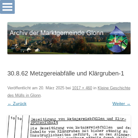
Archiv Markt Glonn
Springe
zum
Inhalt
30.8.62 Metzgereiabfälle und Klärgruben-1
Veröffentlicht am
20. März 2025
bei
1017 × 460
in
Kleine Geschichte
des Mülls in Glonn
.
← Zurück
Weiter →