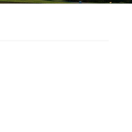
HANS HUBER
20.JAHRHUNDERT
VON DER OBMANNSCHAFT ZUR
KONSTANZE KILGER
HOCHWA
ZINNEBERG ALS ADELSSITZ
MARKTGEMEINDE – DAS
19.JAHRHUNDERT
100 JA
KONSTA