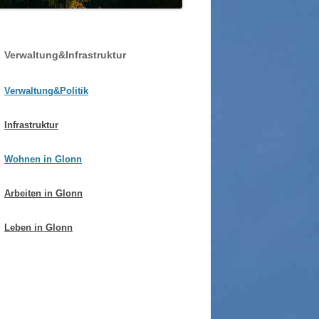
WOLFGANG WAGNER SEN. / JUN.
GLONNER BAUDENKMÄLER
GUT SONNENHAUSEN
SSER IN GLONN
SCHLOSSGUT ZINNEBER
Verwaltung&Infrastruktur
HRE STEGMÜHLE – VON
NZE KILGER
Verwaltung&Politik
Infrastruktur
Wohnen in Glonn
Arbeiten in Glonn
Leben in Glonn