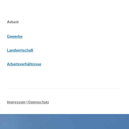
Suchen nach:
Beitrags-
Arbeit
Navigation
Gewerbe
Landwirtschaft
Arbeitsverhältnisse
Impressum
|
Datenschutz