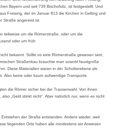
hen Bayern und seit 739 Bischofsitz, ist festgestellt. Und
 aus Freising, der im Januar 813 die Kirchen in Gelting und
 Straße angereist ist.
er teilweise um die Römerstraße, oder um die
usend oder um früh­
) nicht bekannt. Sollte es eine Rö­merstraße gewesen sein,
römischen Straßenbau brauchte man sowohl faustgroße
ehm. Diese Materialien waren in der Schotterebene als
n. Also keine oder kaum aufwendige Transporte.
igten die Römer sicher bei der Trassenwahl. Von ihnen
also „Geld stinkt nicht”. Aber natürlich nur, wenn es nicht
 Entstehen der Straße entstan­den. Andere wieder, weil
asse lie­genden Orte haben alle mindestens ein Anwesen