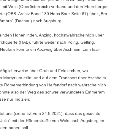
rg mit Wels (Oberösterreich) verband und den Ebersberger
rte (OBB. Archiv Band 130 Hans Baur Seite 67) über „Bra-
 „Ambra” (Dachau) nach Augsburg.
inden Hohenlinden, Anzing, höchstwahrscheinlich über
h­querte (HAB), führte weiter nach Poing, Gelting,
n Neufarn könnte ein Abzweig über Aschheim zum Isar­
n. Möglicherweise über Grub und Feldkirchen, wo
 Martyrium er­litt, und auf dem Transport über Aschheim
te Römerverbindung von Helfendorf nach wahrscheinlich
, könnte also der Weg des schwer ver­wundeten Emmeram
se nur Indi­zien.
tet uns (siehe EZ vom 24.8.2021), dass das gesuchte
ia Julia” mit der Römerstraße von Wels nach Augsburg im
den haben soll.