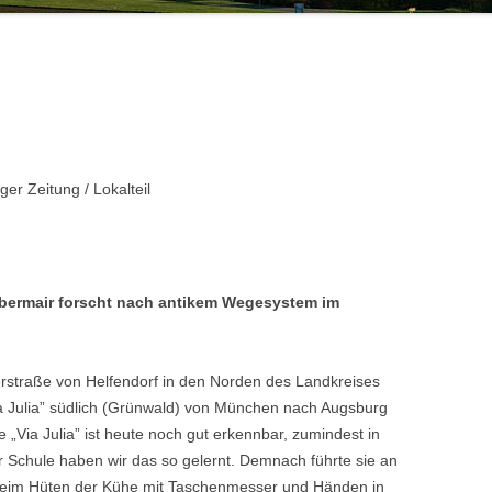
HANS HUBER
20.JAHRHUNDERT
VON DER OBMANNSCHAFT ZUR
KONSTANZE KILGER
HOCHWA
ZINNEBERG ALS ADELSSITZ
MARKTGEMEINDE – DAS
19.JAHRHUNDERT
100 JA
KONSTA
r Zeitung / Lokalteil
Obermair forscht nach antikem Wegesystem im
straße von Helfendorf in den Norden des Landkreises
ia Julia” südlich (Grünwald) von München nach Augsburg
 „Via Julia” ist heute noch gut erkennbar, zumin­dest in
r Schule haben wir das so gelernt. Demnach führte sie an
 beim Hüten der Kühe mit Taschenmesser und Händen in