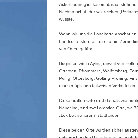
Ackerbaumöglichkeiten, darauf stehend d
Nachbarschaft der wildreichen „Perlache
wusste.
Wenn wir uns die Landkarte anschauen, 
Landschaftsformen, die nur im Zornedin
von Orten geführt.
Beginnen wir in Aying, unweit von Helfe
Orthofen, Pframmern, Wolfersberg, Zorn
Poing, Ottersberg, Gelting-Pliening, Fi
eines mögli­chen teilweisen Verlaufes 
Diese uralten Orte sind damals wie heu
Neuching, sind zwei wichtige Orte, wo 
„Lex Bauivariorum” statt­fanden.
Diese beiden Orte wurden sicher ausgew
entsprechenden Beherbergungsmöglichke