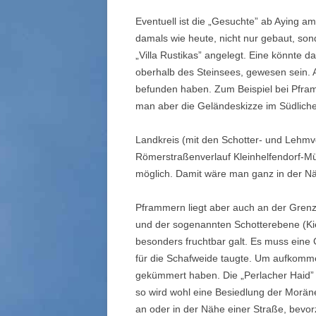
Eventuell ist die „Gesuchte” ab Aying 
damals wie heute, nicht nur gebaut, so
„Villa Rustikas” angelegt. Eine könnte
oberhalb des Steinsees, gewesen sein. A
befunden haben. Zum Beispiel bei Pfr
man aber die Geländeskizze im Südlich
Landkreis (mit den Schotter- und Lehm
Römerstraßenverlauf Kleinhelfendorf-M
möglich. Damit wäre man ganz in der 
Pframmern liegt aber auch an der Gren
und der sogenannten Schotterebene (Kiesb
besonders fruchtbar galt. Es muss eine
für die Schafweide taugte. Um aufkomme
gekümmert haben. Die „Perlacher Haid” 
so wird wohl eine Besiedlung der Morän
an oder in der Nähe einer Straße, bevor