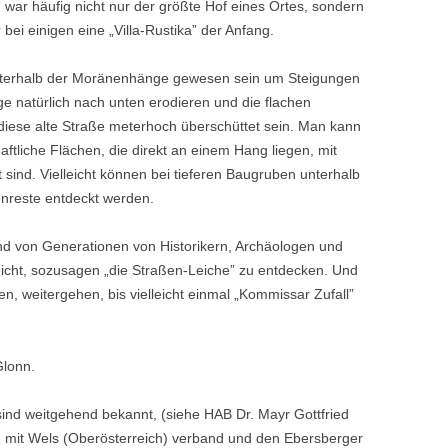
ar häufig nicht nur der größte Hof eines Ortes, son­dern
ei einigen eine „Villa-Rusti­ka” der Anfang.
unterhalb der Moränenhänge gewe­sen sein um Steigungen
 natür­lich nach unten erodieren und die flachen
diese alte Straße meterhoch überschüttet sein. Man kann
ftliche Flächen, die direkt an einem Hang liegen, mit
ind. Vielleicht können bei tieferen Baugruben unterhalb
nreste entdeckt werden.
nd von Generationen von Histori­kern, Archäologen und
icht, sozu­sagen „die Straßen-Leiche” zu entdecken. Und
n, weitergehen, bis vielleicht einmal „Kommissar Zufall”
Glonn.
nd weitgehend bekannt, (siehe HAB Dr. Mayr Gottfried
rg mit Wels (Oberösterreich) verband und den Ebersberger