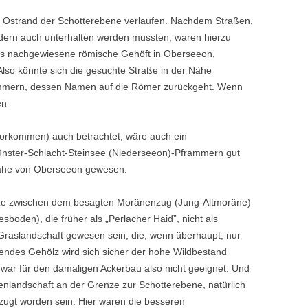
am Ostrand der Schotterebene ver­laufen. Nachdem Straßen,
ndern auch unterhalten werden mussten, waren hierzu
 das nachgewiesene römische Gehöft in Oberseeon,
lso könnte sich die gesuchte Straße in der Nähe
ammern, dessen Namen auf die Römer zurückgeht. Wenn
en
vorkommen) auch betrachtet, wäre auch ein
ünster-Schlacht-Steinsee (Niederseeon)-Pframmern gut
Nähe von Oberseeon gewesen.
ze zwischen dem besagten Morä­nenzug (Jung-Altmoräne)
o­den), die früher als „Perlacher Haid”, nicht als
 Graslandschaft gewesen sein, die, wenn überhaupt, nur
ndes Gehölz wird sich sicher der hohe Wildbestand
war für den damali­gen Ackerbau also nicht geeignet. Und
enlandschaft an der Grenze zur Schotterebene, natürlich
zugt worden sein: Hier waren die besseren