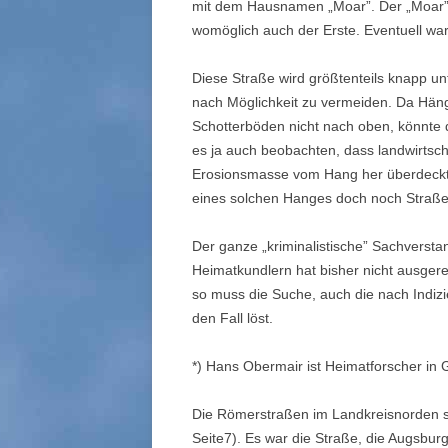
mit dem Hausnamen „Moar”. Der „Moar” w
womöglich auch der Erste. Eventuell war b
Diese Straße wird größtenteils knapp 
nach Möglichkeit zu vermeiden. Da Hänge
Schotterböden nicht nach oben, könnte 
es ja auch beobachten, dass landwirtscha
Erosionsmasse vom Hang her überdeckt s
eines solchen Hanges doch noch Straße
Der ganze „kriminalistische” Sachversta
Heimatkundlern hat bisher nicht ausgere
so muss die Suche, auch die nach Indizie
den Fall löst.
*) Hans Obermair ist Heimatforscher in 
Die Römerstraßen im Landkreisnorden si
Seite7). Es war die Straße, die Augsbu