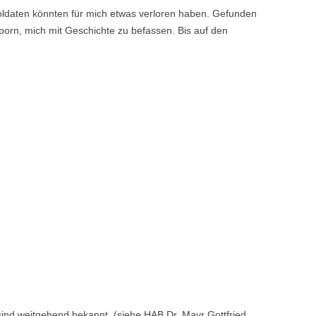
ldaten könnten für mich etwas verloren haben. Gefunden
orn, mich mit Ge­schichte zu befassen. Bis auf den
nd weitgehend bekannt, (siehe HAB Dr. Mayr Gottfried