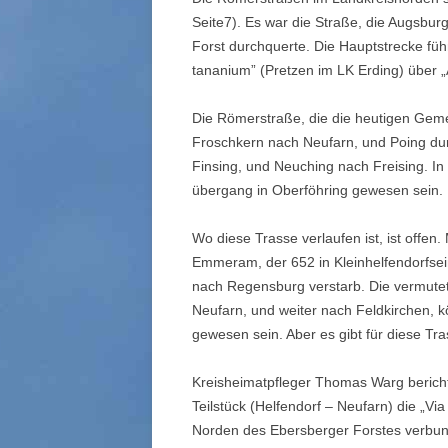
Seite7). Es war die Straße, die Augsbu
Forst durchquerte. Die Hauptstrecke füh
tananium” (Pretzen im LK Erding) über
Die Römerstraße, die die heutigen Geme
Froschkern nach Neufarn, und Poing durc
Finsing, und Neuching nach Freising. I
übergang in Oberföhring gewesen sein.
Wo diese Trasse verlaufen ist, ist offe
Emmeram, der 652 in Kleinhelfendorfsein
nach Regensburg verstarb. Die vermute
Neuf­arn, und weiter nach Feldkirchen
gewesen sein. Aber es gibt für diese Tras
Kreisheimatpfleger Thomas Warg berich
Teilstück (Helfendorf – Neufarn) die „V
Norden des Ebersberger Forstes verbun