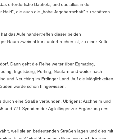
as erforderliche Bauholz, und das alles in der
r Haid”, die auch die „hohe Jagdherrschaft” zu schätzen
hat das Aufeinandertreffen dieser beiden
ger Raum zweimal kurz unterbrochen ist, zu einer Kette
ndorf. Dann geht die Reihe weiter über Egmating,
eding, Ingelsberg, Purfing, Neufarn und weiter nach
nsing und Neuching im Erdinger Land. Auf die Möglichkeiten
im Süden wurde schon hingewiesen.
te durch eine Straße verbunden. Übrigens: Aschheim und
755 und 771 Synoden der Agilolfinger zur Ergänzung des
ählt, weil sie an bedeutenden Straßen lagen und dies mit
iten. Eine Weiterführung von Neuching nach Freising,