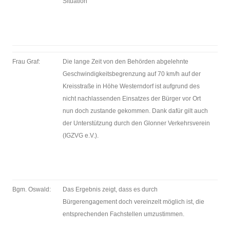
Situation
Frau Graf:
Die lange Zeit von den Behörden abgelehnte
Geschwindigkeitsbegrenzung auf 70 km/h auf der
Kreisstraße in Höhe Westerndorf ist aufgrund des
nicht nachlassenden Einsatzes der Bürger vor Ort
nun doch zustande gekommen. Dank dafür gilt auch
der Unterstützung durch den Glonner Verkehrsverein
(IGZVG e.V.).
Bgm. Oswald:
Das Ergebnis zeigt, dass es durch
Bürgerengagement doch vereinzelt möglich ist, die
entsprechenden Fachstellen umzustimmen.