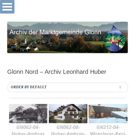
Archiv Markt Glonn
Springe
zum
Inhalt
Glonn Nord – Archiv Leonhard Huber
ORDER BY DEFAULT
GN062-04-
GN062-08-
GN212-04-
Huber-Ambros
Huber-Ambros-
Waeslerer-Resi-