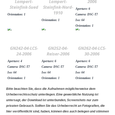
Lampert-
Lampert-
2006
Steinfink-Sued
Steinfink-Nord-
Aperture: 6
1910
Orientation: 1
Camera: DSC-T7
Orientation: 1
Iso: 64
Orientation: 1
GN242-04-LCS-
GN252-04-
GN262-04-LCS-
24-2006
Reiser-2006
30-2006
Aperture: 4
Aperture: 6
Aperture: 6
Camera: DSC-T7
Camera: DSC-T7
Camera: DSC-T7
Iso: 64
Iso: 64
Iso: 64
Orientation: 1
Orientation: 1
Orientation: 1
Bitte beachten Sie, dass die Aufnahmen möglicherweise dem
Urheberrechtsschutz unterliegen. Eine gewerbliche Nutzung ist
untersagt, der Download ist unterbunden, Screenshots nur zum
privaten Gebrauch. Sollten Sie das Urheberrecht an Fotografien, die
hier veröffentlicht sind, haben, können dies auch belegen und stimmen