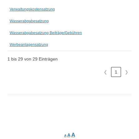
Verwaltungskostensatzung
Wasserabgabesatzung
Wasserabgabesatzung Beiträge/Gebühren
Werbeanlagensatzung
1 bis 29 von 29 Einträgen
❮
1
❯
Beitrags-
Navigation
A
A
A