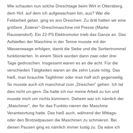
Wie schauten nun solche Dreschtage beim Wirt in Ottersberg,
dem Hof, auf dem ich aufgewachsen bin, aus? War die
Feldarbeit getan, ging es ans Dreschen. Zu dritt hatten wir eine
größere „Esterer”-Dreschmaschine mit Presse (Marke
Raussendorf). Ein 22-PS Elektromotor trieb das Ganze an. Das
Aufstellen der Maschine in der Tenne musste mit der
Wasserwaage erfolgen, damit die Siebe und die Sortiertrommel
funktionierten. In einem Stück wurden dann zwei oder drei
Tage gedroschen. Insgesamt waren es an die acht. Für die
verschieden Tätigkeiten waren an die zehn Leute nötig. Das
hieß, man brauchte Taglöhner oder man half sich gegenseitig.
So musste auch ich manchmal zum „Dreschen” gehen. Ich tat
dies nicht un-gern. Da hatte ich nur meine Arbeit zu tun und
musste mich um nichts kümmern. Daheim war ich nämlich der
„Maschiner”, der für das Funktio-nieren der Maschine
Verantwortung hatte. Das hieß auch, während der Mittags-
oder den Brotzeitpausen die Maschinen zu schmieren. Bei
diesen Pausen ging es nämlich immer lustig zu. Da wäre ich