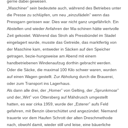
gerne dabei gewesen.
„Maschiner” sein bedeutete auch, während des Betriebes unter
die Presse zu schlüpfen, um neu „einzufädeln” wenn das
Pressgarn gerissen war. Dies war nicht ganz ungefährlich. Ein
Abstellen und wieder Anfahren der Ma-schinen hätte wertvolle
Zeit gekostet. Während das Stroh als Pressbündel im Stadel
eingelagert wurde, musste das Getreide, das marktfertig von
der Maschine kam, entweder in Säcken auf den Speicher
getragen, bezie-hungsweise am Abend mit einem
handbetriebenen Windenaufzug dorthin gebracht werden.
Oder die Säcke, die maximal 100 Kilo schwer waren, wurden
auf einen Wagen gestellt. Zur Abholung durch die Brauerei,
oder zum Transport ins Lagerhaus.
Als dann alle drei, der „Homer” von Gelting, der „Sprunkmoar”
und der,,Wirt” von Ottersberg auf Mähdrusch umgestellt
hatten, es war cirka 1959, wurde der „Esterer” aufs Feld
gefahren, mit Benzin überschüttet und angezündet. Niemand
trauerte vor dem Haufen Schrott der alten Dreschmethode
nach, obwohl damit, wieder still und leise, eine bäuerliche