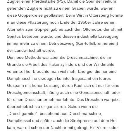
Zugtier einer Pferdestärke (PS). Damit die Spur der reihum
gehenden Zugtiere nicht zu einem Graben wurde, wa-ren
diese Göppelkreise gepflastert. Beim Wirt in Ottersberg konnte
man diese Pflasterung noch Ende der 1950er Jahre sehen.
Alternativ zum Göp-pel gab es auch den Ottomotor, der oft mit
Spiritus betrieben wurde, und dessen industrielle Erzeugung
immer mehr zu einem Betriebszweig (Kar-toffelbrennereien)
der Landwirtschaft wurde.
Die neue Methode war aber die Dreschmaschine, die im
Grunde die Arbeit des Hakenzylinders und der Windmühle
vereinte. Hier brauchte man viel mehr Energie, die nur eine
Dampfmaschine erzeugen konnte. Insgesamt ein teures
Gespann mit hoher Leistung, deren Kauf sich oft nur für eine
Dreschgemeinschaft, häufig auch eine Genossenschaft, oder
für einen Dreschunternehmer lohnte. Das Dreschen war jetzt
überbetrieblich zu or-ganisieren. Schon wenn die
„Dreschgarnitur”, bestehend aus Dreschma-schine,
Dampfkessel und später auch die Strohpresse auf dem Hof
kam, war oft schon der Nachbar mit gefragt. Ein Vierer-oder