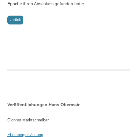
Epoche ihren Abschluss gefunden hatte.
zurück
Beitrags-
Veröffentlichungen Hans Obermair
Navigation
Glonner Marktschreiber
Ebersberger Zeitung