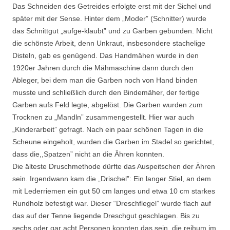
Das Schneiden des Getreides erfolgte erst mit der Sichel und
später mit der Sense. Hinter dem „Moder” (Schnitter) wurde
das Schnittgut „aufge-klaubt” und zu Garben gebunden. Nicht
die schönste Arbeit, denn Unkraut, insbesondere stachelige
Disteln, gab es genügend. Das Handmähen wurde in den
1920er Jahren durch die Mähmaschine dann durch den
Ableger, bei dem man die Garben noch von Hand binden
musste und schließlich durch den Bindemäher, der fertige
Garben aufs Feld legte, abgelöst. Die Garben wurden zum
Trocknen zu „Mandln” zusammengestellt. Hier war auch
„Kinderarbeit” gefragt. Nach ein paar schönen Tagen in die
Scheune eingeholt, wurden die Garben im Stadel so gerichtet,
dass die,,Spatzen” nicht an die Ähren konnten.
Die älteste Druschmethode dürfte das Auspeitschen der Ähren
sein. Irgendwann kam die „Drischel”: Ein langer Stiel, an dem
mit Lederriemen ein gut 50 cm langes und etwa 10 cm starkes
Rundholz befestigt war. Dieser “Dreschflegel” wurde flach auf
das auf der Tenne liegende Dreschgut geschlagen. Bis zu
sechs oder gar acht Personen konnten das sein, die reihum im