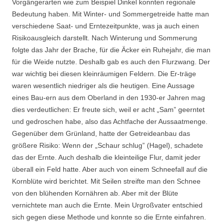
Vorgängerarten wie zum Beispiel Dinkel konnten regionale
Bedeutung haben. Mit Winter- und Sommergetreide hatte man
verschiedene Saat- und Erntezeitpunkte, was ja auch einen
Risikoausgleich darstellt. Nach Winterung und Sommerung
folgte das Jahr der Brache, für die Äcker ein Ruhejahr, die man
für die Weide nutzte. Deshalb gab es auch den Flurzwang. Der
war wichtig bei diesen kleinräumigen Feldern. Die Er-träge
waren wesentlich niedriger als die heutigen. Eine Aussage
eines Bau-ern aus dem Oberland in den 1930-er Jahren mag
dies verdeutlichen: Er freute sich, weil er acht „Sam” geerntet
und gedroschen habe, also das Achtfache der Aussaatmenge.
Gegenüber dem Grünland, hatte der Getreideanbau das
größere Risiko: Wenn der „Schaur schlug” (Hagel), schadete
das der Ernte. Auch deshalb die kleinteilige Flur, damit jeder
überall ein Feld hatte. Aber auch von einem Schneefall auf die
Kornblüte wird berichtet. Mit Seilen streifte man den Schnee
von den blühenden Kornähren ab. Aber mit der Blüte
vernichtete man auch die Ernte. Mein Urgroßvater entschied
sich gegen diese Methode und konnte so die Ernte einfahren.